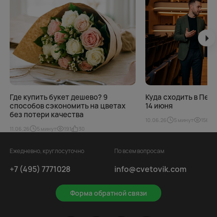
Где купить букет дешево? 9
Куда сходить в Петер
способов сэкономить на цветах
14 июня
без потери качества
10.06.26
5 минут
156
11.06.26
5 минут
191
30
Ежедневно, круглосуточно
По всем вопросам
+7 (495) 7771028
info@cvetovik.com
Форма обратной связи