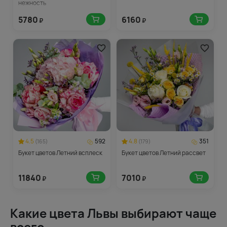
нежность
5780
6160
₽
₽
4.5
592
4.8
351
(165)
(179)
Букет цветов Летний всплеск
Букет цветов Летний рассвет
11840
7010
₽
₽
Какие цвета Львы выбирают чаще
всего