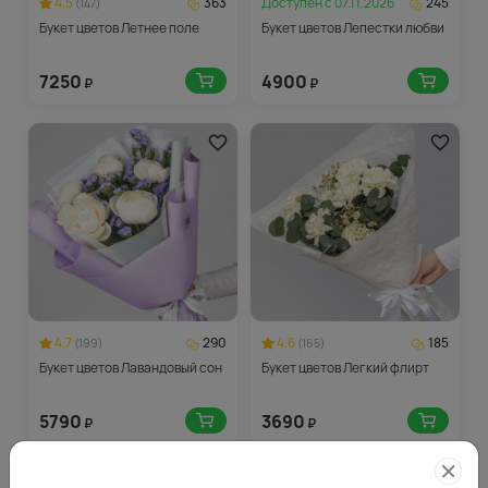
4.5
363
Доступен с
07.11.2026
245
(147)
Букет цветов Летнее поле
Букет цветов Лепестки любви
7250
4900
₽
₽
4.7
290
4.6
185
(199)
(165)
Букет цветов Лавандовый сон
Букет цветов Легкий флирт
5790
3690
₽
₽