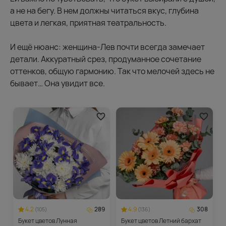
а не на бегу. В нем должны читаться вкус, глубина
цвета и легкая, приятная театральность.
И ещё нюанс: женщина-Лев почти всегда замечает
детали. Аккуратный срез, продуманное сочетание
оттенков, общую гармонию. Так что мелочей здесь не
бывает… Она увидит все.
4.2
289
4.9
308
(105)
(136)
Букет цветов Лунная
Букет цветов Летний бархат