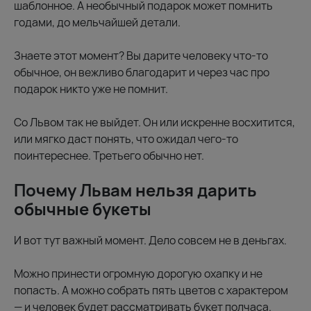
шаблонное. А необычный подарок может помнить
годами, до мельчайшей детали.
Знаете этот момент? Вы дарите человеку что-то
обычное, он вежливо благодарит и через час про
подарок никто уже не помнит.
Со Львом так не выйдет. Он или искренне восхитится,
или мягко даст понять, что ожидал чего-то
поинтереснее. Третьего обычно нет.
Почему Львам нельзя дарить
обычные букеты
И вот тут важный момент. Дело совсем не в деньгах.
Можно принести огромную дорогую охапку и не
попасть. А можно собрать пять цветов с характером
— и человек будет рассматривать букет полчаса.