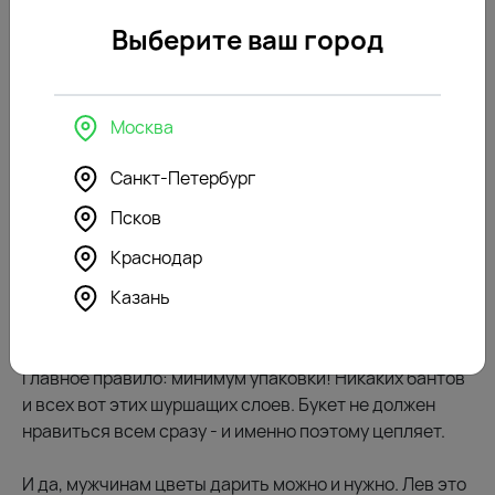
Что подарить мужчине-Льву
Выберите ваш город
Тут точно не сработает скромный букет «для
галочки». Мужчина-Лев считывает стиль с первого
взгляда. И, конечно, быстро понимает, выбирали
Москва
подарок с мыслью или схватили первое попавшееся у
метро.
Санкт-Петербург
Псков
Ему нужна форма и характер. Хорошо идут
структурные цветы с сильным силуэтом: темные
Краснодар
каллы, экзотическая протея, графичный антуриум.
Казань
Неплохо добавить зелени с фактурой — например,
монстеру или эвкалипт.
Главное правило: минимум упаковки! Никаких бантов
и всех вот этих шуршащих слоев. Букет не должен
нравиться всем сразу - и именно поэтому цепляет.
И да, мужчинам цветы дарить можно и нужно. Лев это