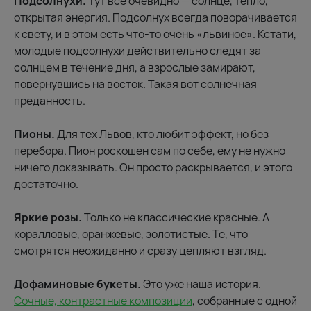
Подсолнухи.
Тут все очевидно — солнце, тепло,
открытая энергия. Подсолнух всегда поворачивается
к свету, и в этом есть что-то очень «львиное». Кстати,
молодые подсолнухи действительно следят за
солнцем в течение дня, а взрослые замирают,
повернувшись на восток. Такая вот солнечная
преданность.
Пионы.
Для тех Львов, кто любит эффект, но без
перебора. Пион роскошен сам по себе, ему не нужно
ничего доказывать. Он просто раскрывается, и этого
достаточно.
Яркие розы.
Только не классические красные. А
коралловые, оранжевые, золотистые. Те, что
смотрятся неожиданно и сразу цепляют взгляд.
Дофаминовые букеты.
Это уже наша история.
Сочные, контрастные композиции
, собранные с одной