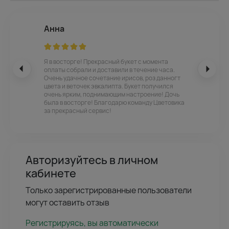
Анна
Я в восторге! Прекрасный букет с момента
оплаты собрали и доставили в течение часа.
Очень удачное сочетание ирисов, роз данногт
цвета и веточек эвкалипта. Букет получился
очень ярким, поднимающим настроение! Дочь
была в восторге! Благодарю команду Цветовика
за прекрасный сервис!
Авторизуйтесь в личном
кабинете
Только зарегистрированные пользователи
могут оставить отзыв
Регистрируясь, вы автоматически