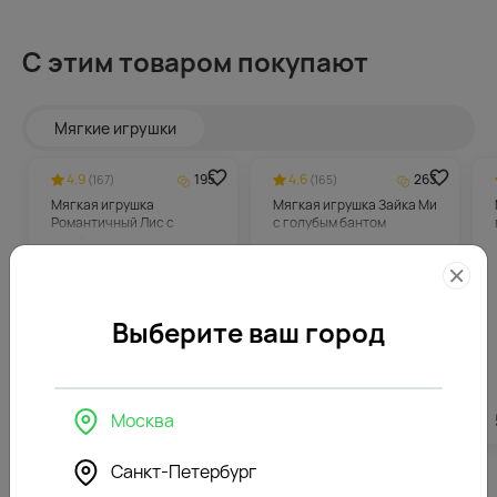
С этим товаром покупают
Мягкие игрушки
4.9
195
4.6
263
(167)
(165)
Мягкая игрушка
Мягкая игрушка Зайка Ми
Романтичный Лис с
с голубым бантом
шарфом
Выберите ваш город
Москва
3896
₽
5247
₽
Санкт-Петербург