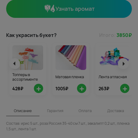
Узнать аромат
Как украсить букет?
Итого:
3850
₽
Топперы в
Матовая пленка
Лента атласная
ассортименте
+
+
+
428₽
1005₽
263₽
Описание
Гарантия
Оплата
Доставка
Состав: ирис 5 шт., роза Россия 35-40 см 7 шт., эвкалипт 0,2 шт., пленка
1,5 шт., лента 1 шт.