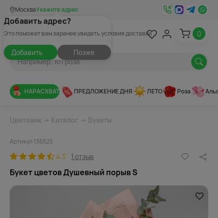
Москва
Укажите адрес
Добавить адрес?
0
Это поможет вам заранее увидеть условия доставки
Добавить
Позже
НАРАСХВАТ
ПРЕДЛОЖЕНИЕ ДНЯ
ЛЕТО
Роза
Аль
Цветовик
→
Каталог
→
Букеты
Артикул 136525
4.3
1 отзыв
Букет цветов Душевный порыв S