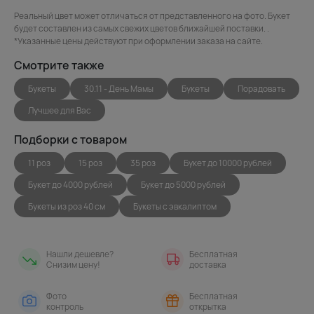
Реальный цвет может отличаться от представленного на фото. Букет
будет составлен из самых свежих цветов ближайшей поставки. .
*Указанные цены действуют при оформлении заказа на сайте.
Смотрите также
Букеты
30.11 - День Мамы
Букеты
Порадовать
Лучшее для Вас
Подборки с товаром
11 роз
15 роз
35 роз
Букет до 10000 рублей
Букет до 4000 рублей
Букет до 5000 рублей
Букеты из роз 40 см
Букеты с эвкалиптом
Нашли дешевле?
Бесплатная
Снизим цену!
доставка
Фото
Бесплатная
контроль
открытка