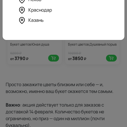
Краснодар
Казань
4.6
297
4.3
286
(167)
(137)
Букет цветов Юная душа
Букет цветов Душевный порыв
6200 ₽
10200 ₽
3790
3850
от
₽
от
₽
Просто закажите цветы близким или себе — и,
возможно, именно ваш букет окажется тем самым.
Важно
: акция действует только для заказов с
доставкой 14 февраля. Количество букетов не
ограничено, но приз — один на миллион (почти
буквально).