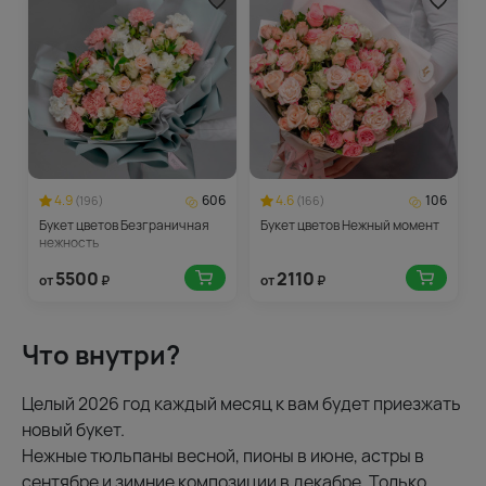
4.9
606
4.6
106
(196)
(166)
Букет цветов Безграничная
Букет цветов Нежный момент
нежность
5500
2110
от
₽
от
₽
Что внутри?
Целый 2026 год каждый месяц к вам будет приезжать
новый букет.
Нежные тюльпаны весной, пионы в июне, астры в
сентябре и зимние композиции в декабре. Только