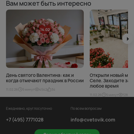
Вам может быть интересно
День святого Валентина: как и
Открыли новый маг
когда отмечают праздник в России
Селе. Заходите за 
любое время
11.02.26
5 минут
4542
34
11.02.26
5 минут
128
Ежедневно, круглосуточно
По всем вопросам
+7 (495) 7771028
info@cvetovik.com