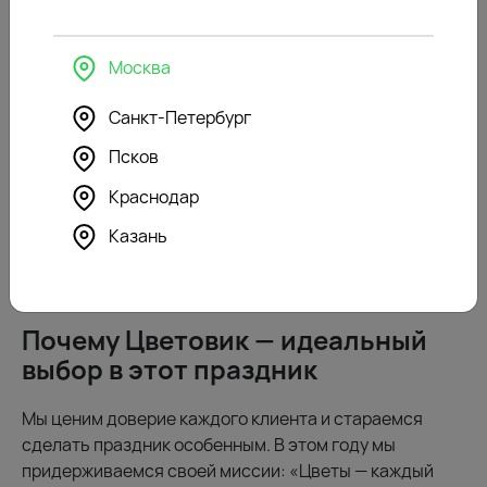
время доставки. К сожалению, в период вокруг 8
марта это — большое заблуждение.
Москва
Цветы — живой продукт, и их количество ограничено.
Санкт-Петербург
Курьеры быстры, но они передвигаются не на
звездолетах. Свободные тайм-слоты для доставки
Псков
резко сокращаются еще за несколько дней до
Краснодар
праздника.
Казань
Поэтому мы рекомендуем планировать заранее,
чтобы не упустить нужный букет и удобное время.
Почему Цветовик — идеальный
выбор в этот праздник
Мы ценим доверие каждого клиента и стараемся
сделать праздник особенным. В этом году мы
придерживаемся своей миссии: «Цветы — каждый