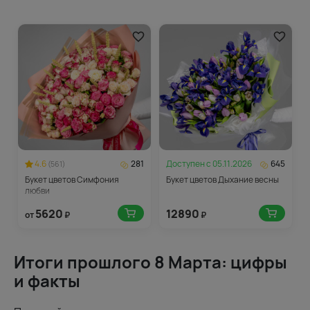
4.6
281
Доступен с
05.11.2026
645
(561)
Букет цветов Симфония
Букет цветов Дыхание весны
любви
5620
12890
от
₽
₽
Итоги прошлого 8 Марта: цифры
и факты