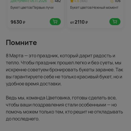
Доступен с
05.11.2026
482
4.6
106
(166)
Букет цветов Первые лучи
Букет цветов Нежный момент
9630
2110
₽
от
₽
Помните
8 Марта — это праздник, который дарит радость и
тепло. Чтобы праздник прошел легко и без суеты, мы
искренне советуем бронировать букеты заранее. Так
вы гарантируете себе не только красивый букет, но и
удобное время доставки.
Ведь мы, команда Цветовика, готовы сделать все,
чтобы ваши поздравления стали особенными — но
помочь можем только тем, кто решит не откладывать
до последнего.