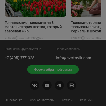
Голландские тюльпаны на 8
Тюльпанотерапия. 
марта: история цветка, который
тюльпаны лечат душ
завоевал мир
сериалы и шоколад
27.02.26
5 минут
383
23
27.02.26
5 минут
246
Ежедневно, круглосуточно
По всем вопросам
+7 (495) 7771028
info@cvetovik.com
Форма обратной связи
О Цветовике
Журнал Цветовик
Отзывы
Вакансии