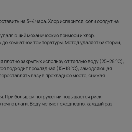
ставить на 3–4 часа. Хлор испарится, соли осядут на
 удаляющий механические примеси и хлор.
ь до комнатной температуры. Метод удаляет бактерии,
я плотно закрытых используют теплую воду (25–28 °C),
ся подходит прохладная (15–18 °C), замедляющая
ереставлять вазу в прохладное место, снижая
ля. При большем погружении повышается риск
точно влаги. Воду меняют ежедневно, каждый раз