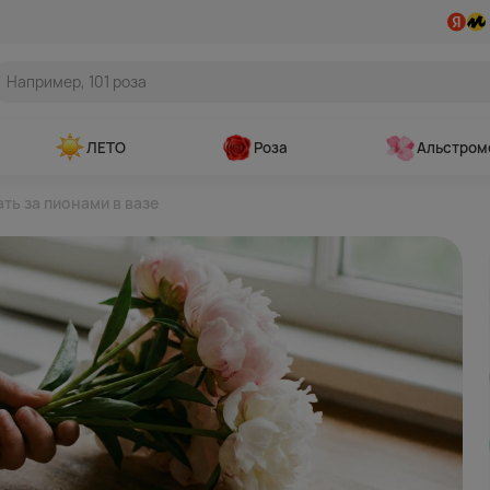
ЛЕТО
Роза
Альстром
ть за пионами в вазе