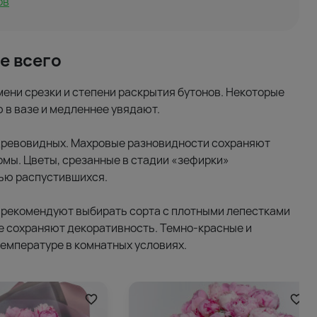
ов
е всего
мени срезки и степени раскрытия бутонов. Некоторые
в вазе и медленнее увядают.
древовидных. Махровые разновидности сохраняют
рмы. Цветы, срезанные в стадии «зефирки»
тью распустившихся.
 рекомендуют выбирать сорта с плотными лепестками
е сохраняют декоративность. Темно-красные и
емпературе в комнатных условиях.