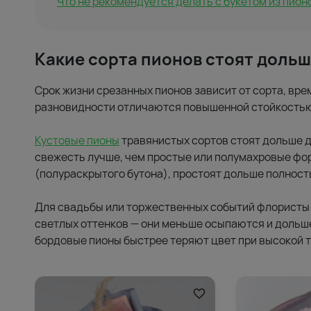
Что не рекомендуется делать с букетом из пион
Какие сорта пионов стоят дольш
Срок жизни срезанных пионов зависит от сорта, вре
разновидности отличаются повышенной стойкостью 
Кустовые пионы
травянистых сортов стоят дольше 
свежесть лучше, чем простые или полумахровые фо
(полураскрытого бутона), простоят дольше полнос
Для свадьбы или торжественных событий флористы
светлых оттенков — они меньше осыпаются и дольш
бордовые пионы быстрее теряют цвет при высокой т