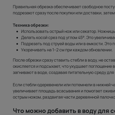
Правильная обрезка обеспечивает свободное посту
подрезают сразу после покупки или доставки, затем
Техника обрезки:
Использовать острый нож или секатор. Ножниц
Делать косой срез под углом 45°. Это увеличив
Подрезать под струей воды или в емкости. Это 
Укорачивать на 1–2 см при каждом обновлении.
После обрезки сразу ставить стебли в воду, не оста
окисляется и подсыхает, что ухудшает поглощение 
загнивают в воде, создавая питательную среду для 
Если стебли одеревенели или потемнели в нижней ча
увеличивает площадь всасывания и помогает ожив
острым ножом, раздвигая части деревянной палочко
Что можно добавить в воду для 