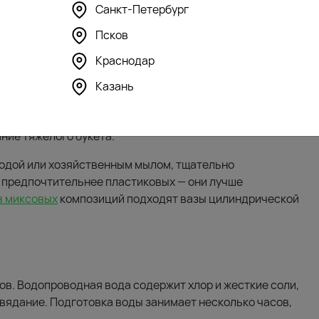
Санкт-Петербург
 достаточное погружение в воду и предотвращает
Псков
Краснодар
тов.
Казань
одного размещения стеблей.
ду от цветения на свету.
ние тяжелого букета.
содой или хозяйственным мылом, тщательно
 предпочтительнее пластиковых — они лучше
в миксовых
композиций подходят вазы цилиндрической
ов. Водопроводная вода содержит хлор и жесткие соли,
вядание. Подготовка воды занимает несколько часов,