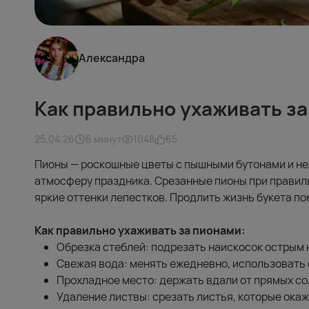
Александра
Как правильно ухаживать за
25.04.26
6 минут
1048
65
Пионы — роскошные цветы с пышными бутонами и не
атмосферу праздника. Срезанные пионы при правильн
яркие оттенки лепестков. Продлить жизнь букета п
Как правильно ухаживать за пионами:
Обрезка стеблей: подрезать наискосок острым 
Свежая вода: менять ежедневно, использовать
Прохладное место: держать вдали от прямых со
Удаление листвы: срезать листья, которые окаж