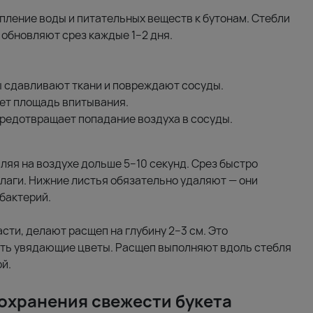
пление воды и питательных веществ к бутонам. Стебли
 обновляют срез каждые 1–2 дня.
ы сдавливают ткани и повреждают сосуды.
ает площадь впитывания.
предотвращает попадание воздуха в сосуды.
вляя на воздухе дольше 5–10 секунд. Срез быстро
влаги. Нижние листья обязательно удаляют — они
бактерий.
сти, делают расщеп на глубину 2–3 см. Это
ить увядающие цветы. Расщеп выполняют вдоль стебля
й.
сохранения свежести букета