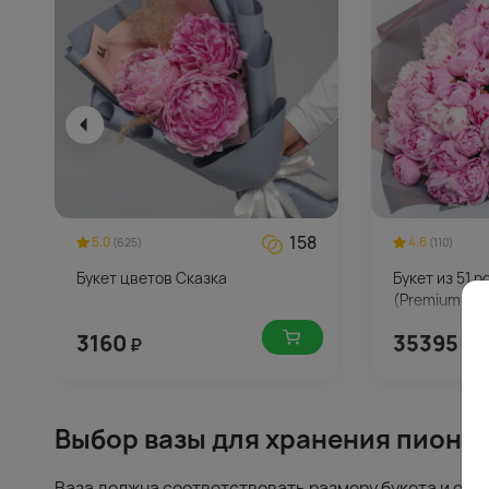
158
5.0
4.6
(625)
(110)
Букет цветов Сказка
Букет из 51 
(Premium) в 
3160
35395
₽
₽
Выбор вазы для хранения пионо
Ваза должна соответствовать размеру букета и обе