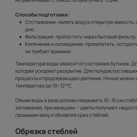
но увеличивает стойкость букета на 2–3 дня.
Способы подготовки:
Отстаивание: налить воду в открытую емкость, о
дно.
Фильтрация: пропустить через бытовой фильтр,
Кипячение и охлаждение: прокипятить, остудит
но требует времени.
Температура воды зависит от состояния бутонов. Дл
которая ускоряет раскрытие. Для полураспустивших
процессы и продлевающая цветение. Ночью можно п
температуру до 10–12 °C.
Объем воды в вазе должен покрывать 10–15 см стеб
загнивания, при меньшем — цветы получают недоста
промывая вазу и обновляя срез стеблей.
Обрезка стеблей