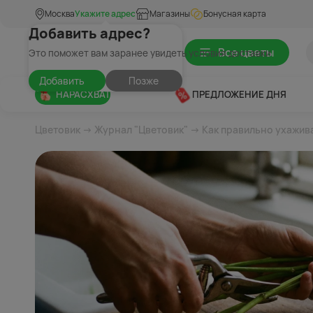
Москва
Укажите адрес
Магазины
Бонусная карта
Добавить адрес?
Все цветы
Это поможет вам заранее увидеть условия доставки
Добавить
Позже
НАРАСХВАТ
ПРЕДЛОЖЕНИЕ ДНЯ
Цветовик
→
Журнал "Цветовик"
→ Как правильно ухажива