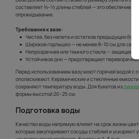
составляет ⅓–½ длины стеблей — это обеспечивает
опрокидывание.
Требования к вазе:
Чистая, без налета и остатков предыдущих буке
Широкое горлышко — не менее 8–10 см для своб
Непрозрачная или темного стекла — защищает во
Устойчивое дно — предотвращает переворачива
Перед использованием вазу моют горячей водой с 
ополаскивают. Керамические и стеклянные емкости
сохраняют температуру воды. Для букетов из
пионо
формы высотой 20–25 см.
Подготовка воды
Качество воды напрямую влияет на срок жизни цвет
которые закупоривают сосуды стеблей и ускоряют у