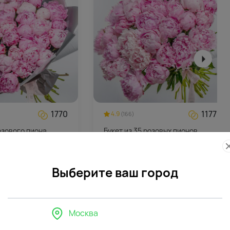
1770
1177
4.9
(166)
розового пиона
Букет из 35 розовых пионов
стильной упаковке
(Premium) под ленту
23540
₽
Выберите ваш город
в
Москва
спечивать устойчивость стеблей. Высота емкости