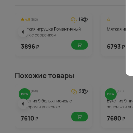
195
4.9
(162)
Мягкая игрушка Романтичный
Мягкая игру
Ёжик с сердечком
3896
6793
₽
₽
Похожие товары
381
4.8
4.7
(168)
(186)
Букет из 9 белых пионов с
Букет из 9 п
декором в упаковке
зеленью в уп
7610
7680
₽
₽