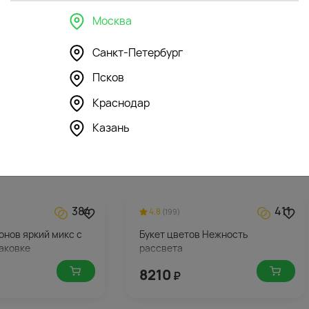
Москва
340
296
4.3
(125)
Санкт-Петербург
шка Мишка Милаш
Мягкая игрушка Зайка Ми в
Псков
розовом сарафане
Краснодар
5912
₽
Казань
384
411
4.8
(199)
ионов яркий микс с
Букет цветов Нежность
аковке
рассвета
8210
₽