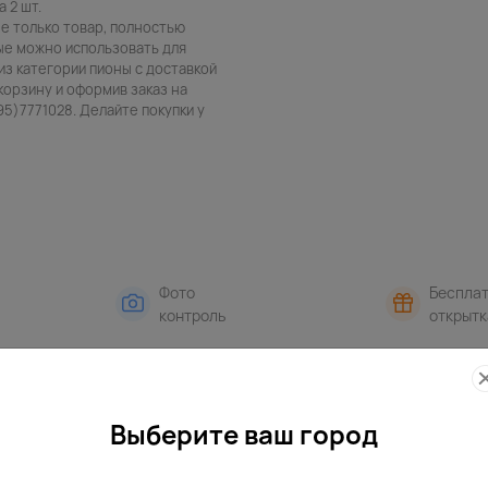
а 2 шт.
не только товар, полностью
ые можно использовать для
из категории пионы с доставкой
корзину и оформив заказ на
5)7771028. Делайте покупки у
Фото
Беспла
контроль
открытк
Выберите ваш город