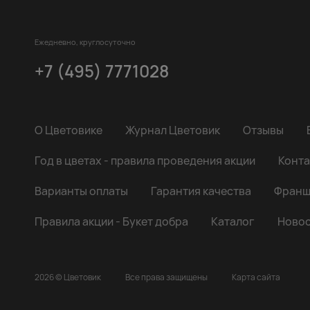
Ежедневно, круглосуточно
+7 (495) 7771028
О Цветовике
Журнал Цветовик
Отзывы
Год в цветах - правила проведения акции
Конта
Варианты оплаты
Гарантия качества
Франш
Правила акции - Букет добра
Каталог
Новос
2026 © Цветовик
Все права защищены
Карта сайта