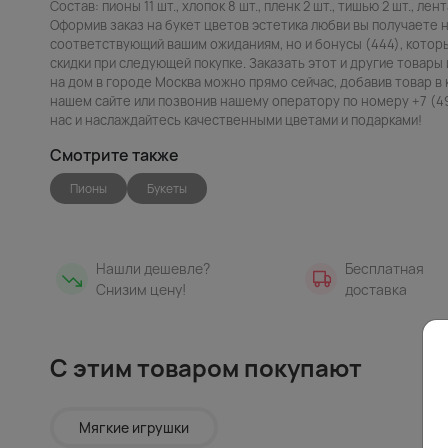
Состав: пионы 11 шт., хлопок 8 шт., пленк 2 шт., тишью 2 шт., лент
Оформив заказ на букет цветов эстетика любви вы получаете 
соответствующий вашим ожиданиям, но и бонусы (444), котор
скидки при следующей покупке. Заказать этот и другие товары 
на дом в городе Москва можно прямо сейчас, добавив товар в 
нашем сайте или позвонив нашему оператору по номеру +7 (49
нас и наслаждайтесь качественными цветами и подарками!
Смотрите также
Пионы
Букеты
Нашли дешевле?
Бесплатная
Снизим цену!
доставка
С этим товаром покупают
Мягкие игрушки