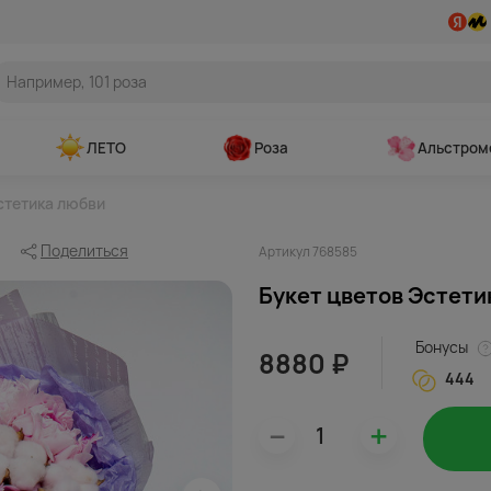
ЛЕТО
Роза
Альстром
стетика любви
Поделиться
Артикул 768585
Букет цветов Эстети
Бонусы
8880 ₽
444
–
+