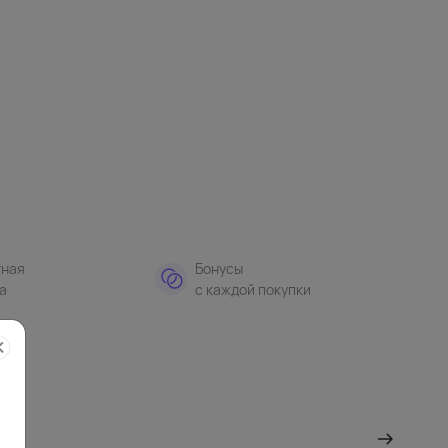
тная
Бонусы
а
с каждой покупки