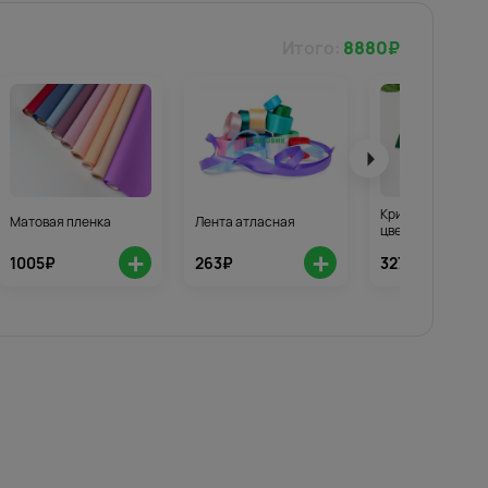
Итого:
8880
₽
Кризал для стой
Матовая пленка
Лента атласная
цветов 3шт.
+
+
1005₽
263₽
327₽