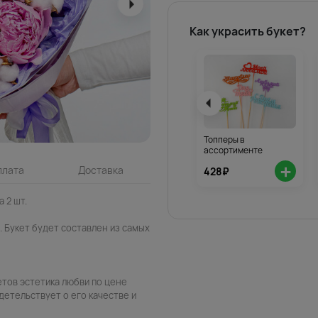
Как украсить букет?
Топперы в
ассортименте
+
плата
Доставка
428₽
а 2 шт.
 Букет будет составлен из самых
етов эстетика любви по цене
детельствует о его качестве и