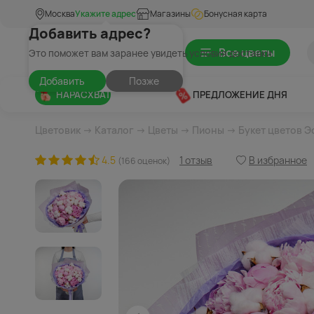
Москва
Укажите адрес
Магазины
Бонусная карта
Добавить адрес?
Все цветы
Это поможет вам заранее увидеть условия доставки
Добавить
Позже
НАРАСХВАТ
ПРЕДЛОЖЕНИЕ ДНЯ
Цветовик
→
Каталог
→
Цветы
→
Пионы
→ Букет цветов Э
4.5
1 отзыв
В избранное
(166 оценок)