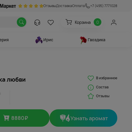
Отзывы
Доставка
Оплата
+7 (495) 7771028
Корзина
0
ерия
Ирис
Гвоздика
В избранное
ка любви
Состав
Отзывы
8880
₽
Узнать аромат