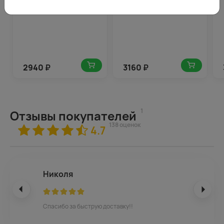
2940
₽
3160
₽
1
Отзывы покупателей
138 оценок
4.7
Николя
Спасибо за быструю доставку!!