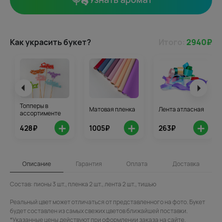
Как украсить букет?
Итого:
2940
₽
Топперы в
Матовая пленка
Лента атласная
ассортименте
+
+
+
428₽
1005₽
263₽
Описание
Гарантия
Оплата
Доставка
Состав: пионы 3 шт., пленка 2 шт., лента 2 шт., тишью
Реальный цвет может отличаться от представленного на фото. Букет
будет составлен из самых свежих цветов ближайшей поставки.
*Указанные цены действуют при оформлении заказа на сайте.