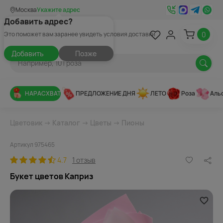
Москва
Укажите адрес
Добавить адрес?
0
Это поможет вам заранее увидеть условия доставки
Добавить
Позже
НАРАСХВАТ
ПРЕДЛОЖЕНИЕ ДНЯ
ЛЕТО
Роза
Аль
Цветовик
→
Каталог
→
Цветы
→
Пионы
Артикул 975465
4.7
1 отзыв
Букет цветов Каприз