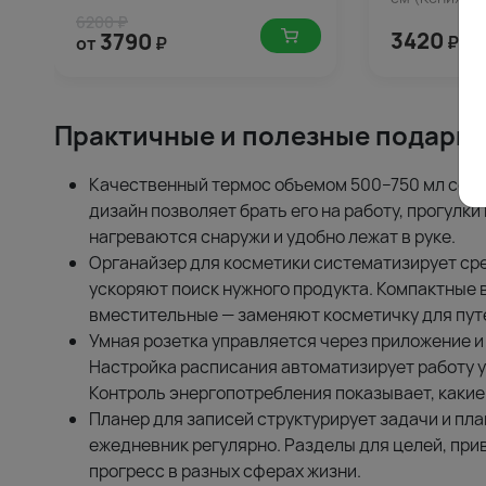
6200 ₽
3420
3790
₽
от
₽
Практичные и полезные подарки
Качественный термос объемом 500–750 мл сохра
дизайн позволяет брать его на работу, прогулки
нагреваются снаружи и удобно лежат в руке.
Органайзер для косметики систематизирует ср
ускоряют поиск нужного продукта. Компактные 
вместительные — заменяют косметичку для пут
Умная розетка управляется через приложение и
Настройка расписания автоматизирует работу у
Контроль энергопотребления показывает, какие
Планер для записей структурирует задачи и пл
ежедневник регулярно. Разделы для целей, пр
прогресс в разных сферах жизни.