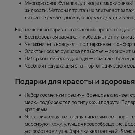
Многоразовая бутылка для воды с маркировкой
жидкости. Материал тритан не впитывает запахи
литра покрывает дневную норму воды для женщ
Еще несколько вариантов полезных презентов для 
Беспроводная зарядка — избавляет от путаницы
Увлажнитель воздуха — поддерживает комфорт
Электрическая сушилка для белья — экономит м
Набор контейнеров для еды — помогает брать д
Удобная подушка для сна — ортопедическая мод
Подарки для красоты и здоровья
Набор косметики премиум-брендов включает сре
маски подбираются по типу кожи подруги. Пода
красивым.
Электрическая щетка для лица очищает поры г
массируют кожу, улучшая кровообращение. Вод
устройство в душе. Зарядки хватает на 2–3 ме