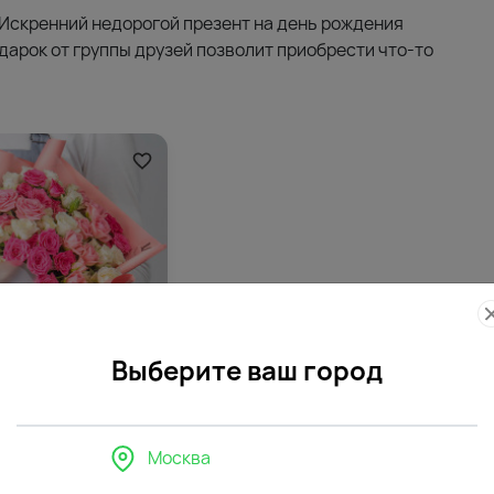
 Искренний недорогой презент на день рождения
дарок от группы друзей позволит приобрести что-то
Выберите ваш город
171
Москва
устовых роз микс 40
 стильной упаковке