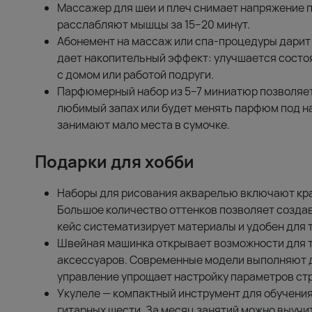
Массажер для шеи и плеч снимает напряжение п
расслабляют мышцы за 15–20 минут.
Абонемент на массаж или спа-процедуры дарит р
дает накопительный эффект: улучшается состоя
с домом или работой подруги.
Парфюмерный набор из 5–7 миниатюр позволяет
любимый запах или будет менять парфюм под на
занимают мало места в сумочке.
Подарки для хобби
Наборы для рисования акварелью включают крас
Большое количество оттенков позволяет созда
кейс систематизирует материалы и удобен для 
Швейная машинка открывает возможности для т
аксессуаров. Современные модели выполняют д
управление упрощает настройку параметров ст
Укулеле — компактный инструмент для обучени
гитарных шести. За месяц занятий можно выучи