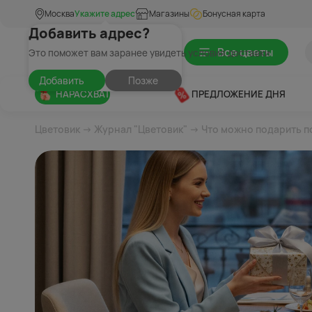
Москва
Укажите адрес
Магазины
Бонусная карта
Добавить адрес?
Все цветы
Это поможет вам заранее увидеть условия доставки
Добавить
Позже
НАРАСХВАТ
ПРЕДЛОЖЕНИЕ ДНЯ
Цветовик
→
Журнал "Цветовик"
→ Что можно подарить п