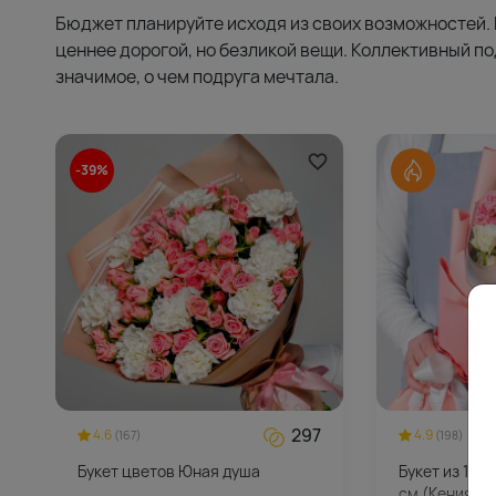
Бюджет планируйте исходя из своих возможностей.
ценнее дорогой, но безликой вещи. Коллективный по
значимое, о чем подруга мечтала.
-39%
297
4.6
4.9
(167)
(198)
Букет цветов Юная душа
Букет из 11 к
см (Кения) в