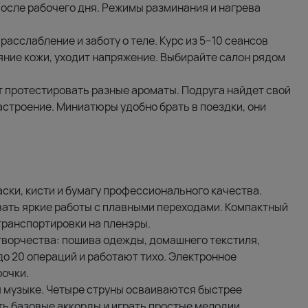
осле рабочего дня. Режимы разминания и нагрева
асслабление и заботу о теле. Курс из 5–10 сеансов
ние кожи, уходит напряжение. Выбирайте салон рядом
 протестировать разные ароматы. Подруга найдет свой
строение. Миниатюры удобно брать в поездки, они
ки, кисти и бумагу профессионального качества.
вать яркие работы с плавными переходами. Компактный
транспортировки на пленэры.
ворчества: пошива одежды, домашнего текстиля,
о 20 операций и работают тихо. Электронное
рочки.
я музыке. Четыре струны осваиваются быстрее
ть базовые аккорды и играть простые мелодии.