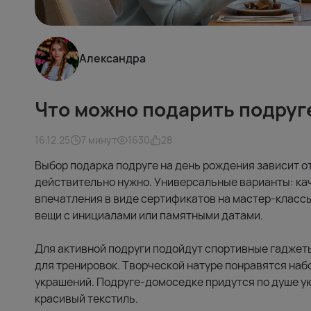
Александра
Что можно подарить подруг
16.12.25
7 минут
1630
28
Выбор подарка подруге на день рождения зависит от 
действительно нужно. Универсальные варианты: ка
впечатления в виде сертификатов на мастер-класс
вещи с инициалами или памятными датами.
Для активной подруги подойдут спортивные гаджеты
для тренировок. Творческой натуре понравятся наб
украшений. Подруге-домоседке придутся по душе у
красивый текстиль.