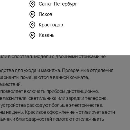
Санкт-Петербург
Псков
Краснодар
Казань
няет температуру напитков до 12 часов. Стильный
 или в спортзал. Модели с двойными стенками не
едства для ухода и макияжа. Прозрачные отделения
варианты помещаются в ванной комнате,
ешествий.
 позволяет включать приборы дистанционно.
влажнителя, светильника или зарядки телефона.
 устройства расходуют больше электричества.
аны на день. Красивое оформление мотивирует вести
ивычек и благодарностей помогают отслеживать