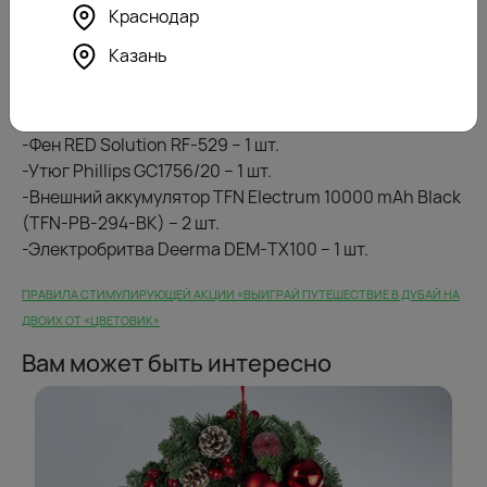
-Кофеварка капельного типа InHouse ICMD0603GW –
Краснодар
1 шт.
Казань
-Блендер стационарный Candy CD-150 – 1 шт.
-Электрочайник Candy CK-300 – 2 шт.
-Эпилятор Hi HE-622 – 1 шт.
-Фен RED Solution RF-529 – 1 шт.
-Утюг Phillips GC1756/20 – 1 шт.
-Внешний аккумулятор TFN Electrum 10000 mAh Black
(TFN-PB-294-BK) – 2 шт.
-Электробритва Deerma DEM-TX100 – 1 шт.
ПРАВИЛА СТИМУЛИРУЮЩЕЙ АКЦИИ «ВЫИГРАЙ ПУТЕШЕСТВИЕ В ДУБАЙ НА
ДВОИХ ОТ «ЦВЕТОВИК»
Вам может быть интересно