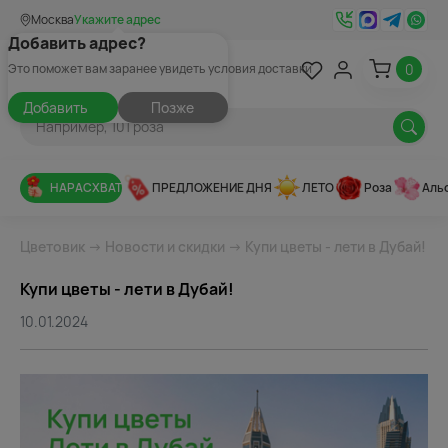
Москва
Укажите адрес
Добавить адрес?
0
Это поможет вам заранее увидеть условия доставки
Добавить
Позже
НАРАСХВАТ
ПРЕДЛОЖЕНИЕ ДНЯ
ЛЕТО
Роза
Аль
Цветовик
→
Новости и скидки
→ Купи цветы - лети в Дубай!
Купи цветы - лети в Дубай!
10.01.2024