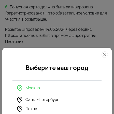
6.
Бонусная карта должна быть активирована
(зарегистрирована) – это обязательное условие для
участия в розыгрыше.
Розыгрыш проведём 14.03.2024 через сервис
https://randomus.ru/list в прямом эфире группы
Цветовик
Будьте внимательны, желаем вам
удачи!
Выберите ваш город
Список призов:
-Главный приз - путешествие в Дубай!
-Фен Rowenta CV1804F0 – 1 шт.
Москва
-Электровафельница Vitek VT-2624 – 1 шт.
-Тостер Hi HTS-003 – 1 шт.
Санкт-Петербург
-Кофеварка капельного типа InHouse ICMD1201W – 1
Псков
шт.