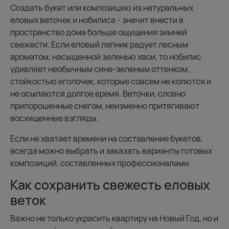
Создать букет или композицию из натуральных
еловых веточек и нобилиса - значит внести в
пространство дома больше ощущения зимней
свежести. Если еловый лапник радует лесным
ароматом, насыщенной зеленью хвои, то нобилис
удивляет необычным сине-зеленым оттенком,
стойкостью иголочек, которые совсем не колются и
не осыпаются долгое время. Веточки, словно
припорошенные снегом, неизменно притягивают
восхищенные взгляды.
Если не хватает времени на составление букетов,
всегда можно выбрать и заказать варианты готовых
композиций, составленных профессионалами.
Как сохранить свежесть еловых
веток
Важно не только украсить квартиру на Новый Год, но и