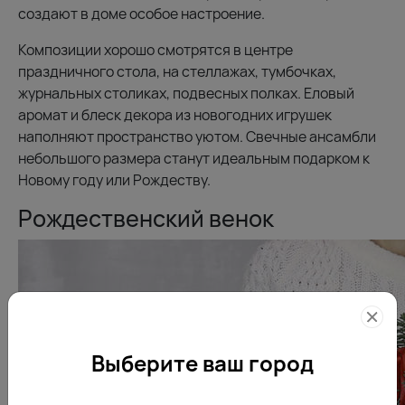
создают в доме особое настроение.
Композиции хорошо смотрятся в центре
праздничного стола, на стеллажах, тумбочках,
журнальных столиках, подвесных полках. Еловый
аромат и блеск декора из новогодних игрушек
наполняют пространство уютом. Свечные ансамбли
небольшого размера станут идеальным подарком к
Новому году или Рождеству.
Рождественский венок
Выберите ваш город