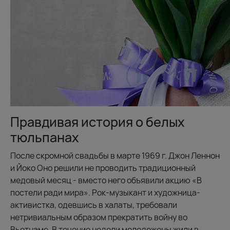
Правдивая история о белых
тюльпанах
После скромной свадьбы в марте 1969 г. Джон Леннон
и Йоко Оно решили не проводить традиционный
медовый месяц - вместо него объявили акцию «В
постели ради мира». Рок-музыкант и художница-
активистка, одевшись в халаты, требовали
нетривиальным образом прекратить войну во
Вьетнаме. В течение недели молодожены жили в