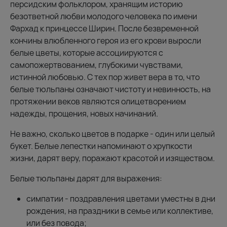
персидским фольклором, хранящим историю
безответной любви молодого человека по имени
Фархад к принцессе Ширин. После безвременной
кончины влюбленного героя из его крови выросли
белые цветы, которые ассоциируются с
самопожертвованием, глубокими чувствами,
истинной любовью. С тех пор живет вера в то, что
белые тюльпаны означают чистоту и невинность, на
протяжении веков являются олицетворением
надежды, прощения, новых начинаний.
Не важно, сколько цветов в подарке - один или целый
букет. Белые лепестки напоминают о хрупкости
жизни, дарят веру, поражают красотой и изяществом.
Белые тюльпаны дарят для выражения:
симпатии - поздравления цветами уместны в дни
рождения, на праздники в семье или коллективе,
или без повода;