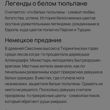
Легенды о белом тюльпане
Считается, что белые тюльпаны - символ любви,
богатства, успеха. История белоснежных цветов
окутана удивительными легендами, рожденными в
Европе, куда цветок попал из Персии и Турции.
Немецкое предание
В древней Саксонии высоко в Тюрингенских горах
среди лесов когда-то процветала деревушка
Аллендорфе. Монастырь неподалеку был разрушен
врагами. Местные жители замечали, как по
печальным развалинам ходит прекрасная девушка в
белых одеждах. В местах, где ступала нога
незнакомки, зацветали белые тюльпаны. Срывать их
никто не решался. Поскольку девушку считали
призраком, то прекрасные цветы - символом покоя,
который обретают души умерших.