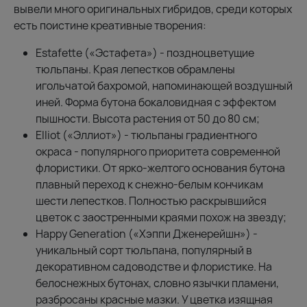
вывели много оригинальных гибридов, среди которых
есть поистине креативные творения:
Estafette («Эстафета») - поздноцветущие
тюльпаны. Края лепестков обрамлены
игольчатой бахромой, напоминающей воздушный
иней. Форма бутона бокаловидная с эффектом
пышности. Высота растения от 50 до 80 см;
Elliot («Эллиот») - тюльпаны градиентного
окраса - популярного приоритета современной
флористики. От ярко-желтого основания бутона
плавный переход к снежно-белым кончикам
шести лепестков. Полностью раскрывшийся
цветок с заостренными краями похож на звезду;
Happy Generation («Хэппи Дженерейшн») -
уникальный сорт тюльпана, популярный в
декоративном садоводстве и флористике. На
белоснежных бутонах, словно язычки пламени,
разбросаны красные мазки. У цветка изящная