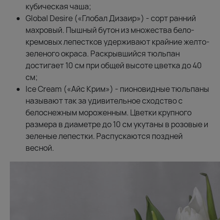
кубическая чаша;
Global Desire («Глобал Дизаир») - сорт ранний
махровый. Пышный бутон из множества бело-
кремовых лепестков удерживают крайние желто-
зеленого окраса. Раскрывшийся тюльпан
достигает 10 см при общей высоте цветка до 40
см;
Ice Cream («Айс Крим») - пионовидные тюльпаны
называют так за удивительное сходство с
белоснежным мороженным. Цветки крупного
размера в диаметре до 10 см укутаны в розовые и
зеленые лепестки. Распускаются поздней
весной.