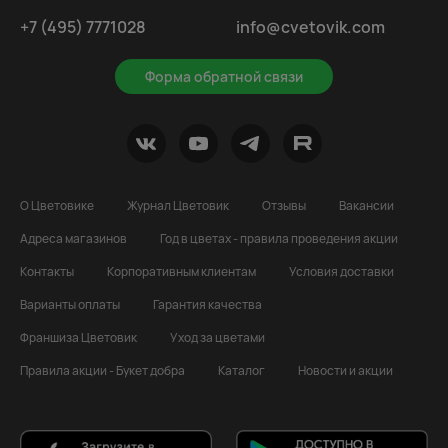
+7 (495) 7771028
info@cvetovik.com
Форма обратной связи
О Цветовике
Журнал Цветовик
Отзывы
Вакансии
Адреса магазинов
Год в цветах - правила проведения акции
Контакты
Корпоративным клиентам
Условия доставки
Варианты оплаты
Гарантия качества
Франшиза Цветовик
Уход за цветами
Правила акции - Букет добра
Каталог
Новости и акции