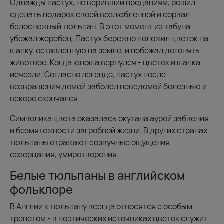
Однажды пастух, не веривший преданиям, решил
сделать подарок своей возлюбленной и сорвал
белоснежный тюльпан. В этот момент из табуна
убежал жеребец. Пастух бережно положил цветок на
шапку, оставленную на земле, и побежал догонять
животное. Когда юноша вернулся - цветок и шапка
исчезли. Согласно легенде, пастух после
возвращения домой заболел неведомой болезнью и
вскоре скончался.
Символика цвета оказалась окутана аурой забвения
и безмятежности загробной жизни. В других странах
тюльпаны отражают созвучные ощущения
созерцания, умиротворения.
Белые тюльпаны в английском
фольклоре
В Англии к тюльпану всегда относятся с особым
трепетом - в поэтических источниках цветок служит