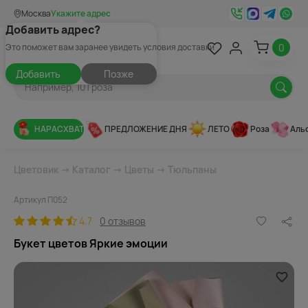
Москва
Укажите адрес
Добавить адрес?
0
Это поможет вам заранее увидеть условия доставки
Добавить
Позже
НАРАСХВАТ
ПРЕДЛОЖЕНИЕ ДНЯ
ЛЕТО
Роза
Аль
Цветовик
→
Каталог
→
Цветы
→
Тюльпаны
Артикул П052
4.7
0 отзывов
Букет цветов Яркие эмоции