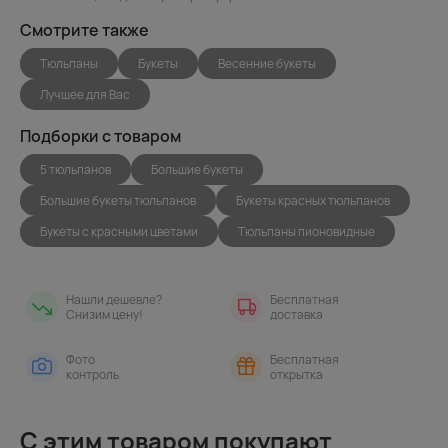
Смотрите также
Тюльпаны
Букеты
Весенние букеты
Лучшее для Вас
Подборки с товаром
5 тюльпанов
Большие букеты
Большие букеты тюльпанов
Букеты красных тюльпанов
Букеты с красными цветами
Тюльпаны пионовидные
Нашли дешевле?
Бесплатная
Снизим цену!
доставка
Фото
Бесплатная
контроль
открытка
С этим товаром покупают