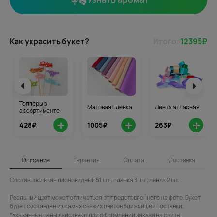
Как украсить букет?
Итого:
12395
₽
Топперы в
Матовая пленка
Лента атласная
ассортименте
+
+
+
428₽
1005₽
263₽
Описание
Гарантия
Оплата
Доставка
Состав: тюльпан пионовидный 51 шт., пленка 3 шт., лента 2 шт.
Реальный цвет может отличаться от представленного на фото. Букет
будет составлен из самых свежих цветов ближайшей поставки.
*Указанные цены действуют при оформлении заказа на сайте.