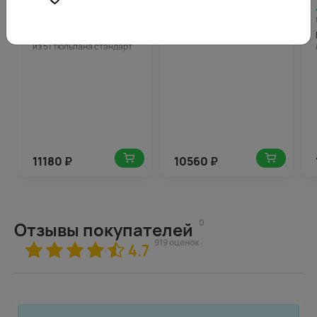
Доступен с
Доступен с
07.11.2026
559
07.11.2026
528
Букет в шляпной коробке
Букет цветов Роскошь
из 51 тюльпана стандарт
микс
11180
₽
10560
₽
0
Отзывы покупателей
919 оценок
4.7