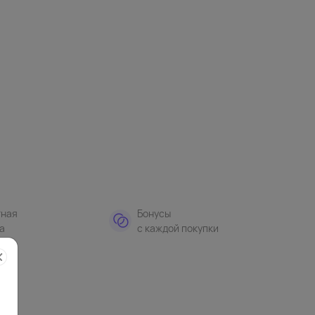
тная
Бонусы
а
с каждой покупки