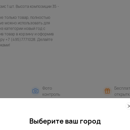
азис 1 шт. Высота композиции 35 -
не только товар, полностью
ые можно использовать для
из категории новый год с
ив товар в корзину и оформив
ру +7 (495)7771028. Делайте
рками!
Фото
Беспла
контроль
открытк
Выберите ваш город