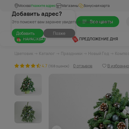
Москва
Укажите адрес
Магазины
Бонусная карта
Добавить адрес?
Все цветы
Это поможет вам заранее увидеть условия доставки
Добавить
Позже
НАРАСХВАТ
ПРЕДЛОЖЕНИЕ ДНЯ
Цветовик
→
Каталог
→
Праздники
→
Новый Год
→ Композ
4.7
0 отзывов
В избранн
(168 оценок)