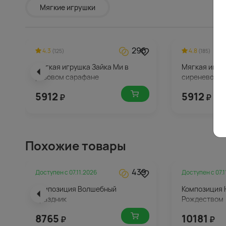
Мягкие игрушки
296
4.3
4.8
(125)
(185)
Мягкая игрушка Зайка Ми в
Мягкая игру
розовом сарафане
сиреневом с
5912
5912
₽
₽
Похожие товары
439
Доступен с
07.11.2026
Доступен с
07.
Композиция Волшебный
Композиция 
праздник
Рождеством
8765
10181
₽
₽