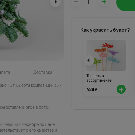
–
+
Как украсить букет?
плата
Доставка
Топперы в
ассортименте
азис 1 шт. Высота композиции 35 -
+
428₽
представленного на фото.
ия ёлочка в серебре по цене
детельствует о его качестве и