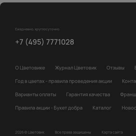
Ежедневно, круглосуточно
+7 (495) 7771028
О Цветовике
Журнал Цветовик
Отзывы
Год в цветах - правила проведения акции
Конта
Варианты оплаты
Гарантия качества
Франш
Правила акции - Букет добра
Каталог
Новос
2026 © Цветовик
Все права защищены
Карта сайта