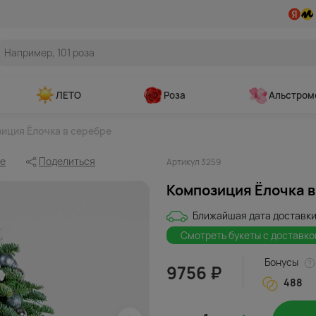
ЛЕТО
Роза
Альстром
иция Ёлочка в серебре
ое
Поделиться
Артикул 3259
Композиция Ёлочка в
Ближайшая дата доставки
Смотреть букеты с доставко
Бонусы
9756 ₽
488