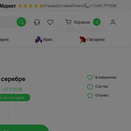
Отзывы
Доставка
Оплата
+7 (495) 7771028
Корзина
0
ерия
Ирис
Гвоздика
В избранное
 серебре
Состав
 -
07.11.2026
Отзывы
й на сегодня