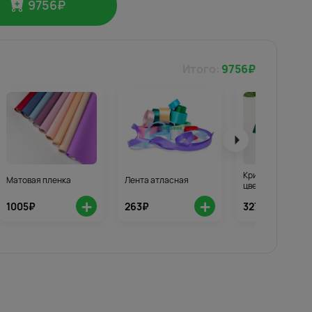
9756
₽
Итого:
9756
₽
Кризал для стой
Матовая пленка
Лента атласная
цветов 3шт.
+
+
1005₽
263₽
327₽