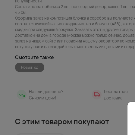
популярности.
Состав: ветка нобилиса 2 шт., новогодний декор, кашпо 1 шт., о
45 см.
Оформив заказ на композиция ёлочка в серебре вы получаете 
соответствующий вашим ожиданиям, но и бонусы (488), котор
скидки при следующей покупке. Заказать этот и другие товары 
доставкой на дом в городе Москва можно прямо сейчас, добав
заказ на нашем сайте или позвонив нашему оператору по номе
покупки у нас и наслаждайтесь качественными цветами и пода
Смотрите также
Новый Год
Нашли дешевле?
Бесплатная
Снизим цену!
доставка
С этим товаром покупают