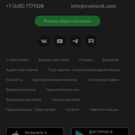
+7 (495) 7771028
info@cvetovik.com
Форма обратной связи
О Цветовике
Журнал Цветовик
Отзывы
Вакансии
Адреса магазинов
Год в цветах - правила проведения акции
Контакты
Корпоративным клиентам
Условия доставки
Варианты оплаты
Гарантия качества
Франшиза Цветовик
Уход за цветами
Правила акции - Букет добра
Каталог
Новости и акции