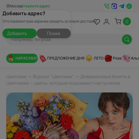
Москва
Укажите адрес
Добавить адрес?
0
Это поможет вам заранее увидеть условия доставки
Добавить
Позже
НАРАСХВАТ
ПРЕДЛОЖЕНИЕ ДНЯ
ЛЕТО
Роза
Аль
Цветовик
→
Журнал "Цветовик"
→ Дофаминовые букеты в
Цветовике — цветы, которые поднимают настроение