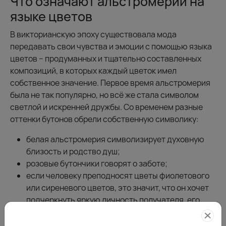
Что означают альстромерии на
языке цветов
В викторианскую эпоху существовала мода
передавать свои чувства и эмоции с помощью языка
цветов – продуманных и тщательно составленных
композиций, в которых каждый цветок имел
собственное значение. Первое время альстромерия
была не так популярно, но всё же стала символом
светлой и искренней дружбы. Со временем разные
оттенки бутонов обрели собственную символику:
белая альстромерия символизирует духовную
близость и родство душ;
розовые бутончики говорят о заботе;
если человеку преподносят цветы фиолетового
или сиреневого цветов, это значит, что он хочет
подчеркнуть яркую личность получателя, его
индивидуальность и неповторимость;
жёлтые и оранжевые растения символизируют