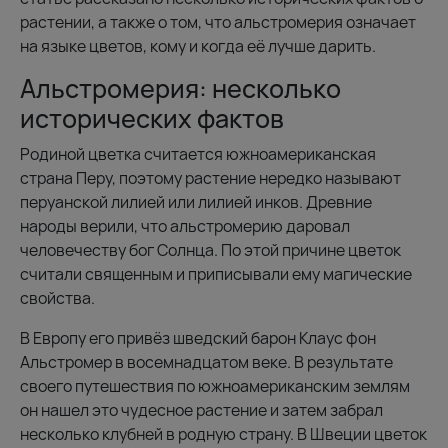
растении, а также о том, что альстромерия означает
на языке цветов, кому и когда её лучше дарить.
Альстромерия: несколько
исторических фактов
Родиной цветка считается южноамериканская
страна Перу, поэтому растение нередко называют
перуанской лилией или лилией инков. Древние
народы верили, что альстромерию даровал
человечеству бог Солнца. По этой причине цветок
считали священным и приписывали ему магические
свойства.
В Европу его привёз шведский барон Клаус фон
Альстромер в восемнадцатом веке. В результате
своего путешествия по южноамериканским землям
он нашел это чудесное растение и затем забрал
несколько клубней в родную страну. В Швеции цветок