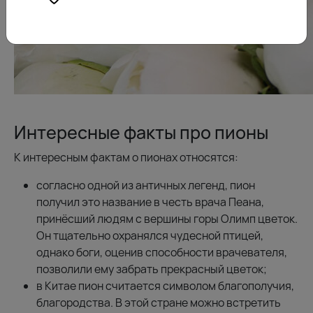
Интересные факты про пионы
К интересным фактам о пионах относятся:
согласно одной из античных легенд, пион
получил это название в честь врача Пеана,
принёсший людям с вершины горы Олимп цветок.
Он тщательно охранялся чудесной птицей,
однако боги, оценив способности врачевателя,
позволили ему забрать прекрасный цветок;
в Китае пион считается символом благополучия,
благородства. В этой стране можно встретить