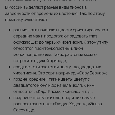
В России выделяют разные виды пионов в
зависимости от времени их цветения. Так, по этому
признаку существуют:
ранние - они начинают цвести ориентировочно в
середине мая и продолжают радовать глаз
окружающих до первых чисел июня. К этому типу
относятся пион тонколистный, пион
молочноцветковый. Такие растения можно
встретить в дикой природе;
средние - эти растения цветут до двадцатых
чисел июня. Это сорт, например, «Сару Бернар»;
поздне-средние - такие цветы цветут с
двадцатого июня и до начала июля. К ним
относятся: «Карл Клем», «Канзас» и т. д.;
поздние - цветут в июле, среди них самые
распространенные: «Глэдис Ходсон», «Эльза
Сасс» и др.