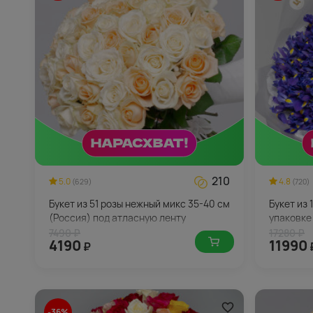
210
5.0
4.8
(629)
(720)
Букет из 51 розы нежный микс 35-40 см
Букет из 
(Россия) под атласную ленту
упаковке
7490 ₽
17280 ₽
4190
11990
₽
-36%