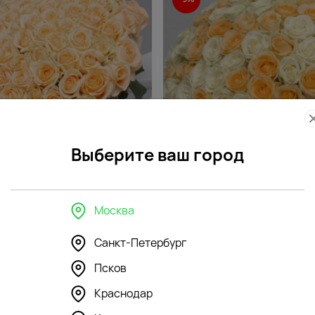
Выберите ваш город
570
4.6
(553)
Москва
101 кремовой розы 35-40 см
Букет из 51 розы нежный мик
 под ленту
см (Россия) под атласную ле
Санкт-Петербург
9985 ₽
9110
₽
₽
Псков
Краснодар