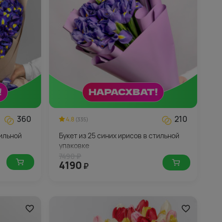
360
210
4.8
(335)
тильной
Букет из 25 синих ирисов в стильной
упаковке
7490 ₽
4190
₽