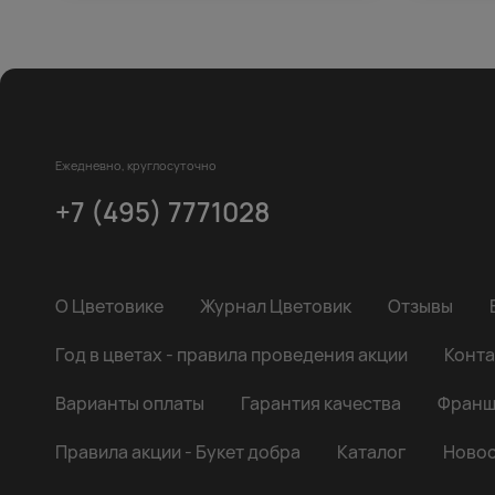
Ежедневно, круглосуточно
+7 (495) 7771028
О Цветовике
Журнал Цветовик
Отзывы
Год в цветах - правила проведения акции
Конта
Варианты оплаты
Гарантия качества
Франш
Правила акции - Букет добра
Каталог
Новос