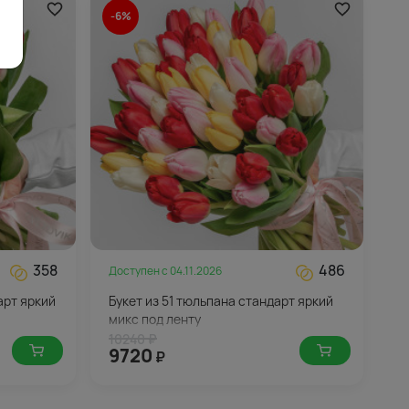
-6%
358
486
Доступен с
04.11.2026
арт яркий
Букет из 51 тюльпана стандарт яркий
микс под ленту
10240 ₽
9720
₽