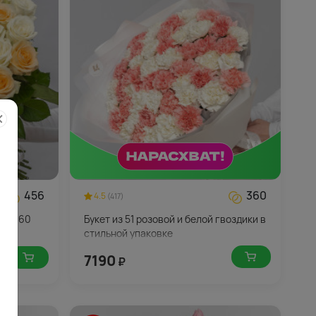
456
360
4.5
(417)
с 50-60
Букет из 51 розовой и белой гвоздики в
нту
стильной упаковке
7190
₽