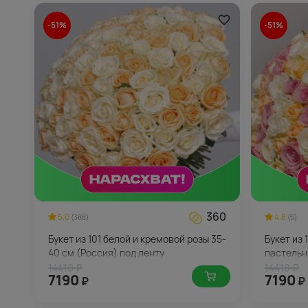
-51%
-51%
360
5.0
4.8
(388)
(5)
Букет из 101 белой и кремовой розы 35-
Букет из 
40 см (Россия) под ленту
пастельн
14410 ₽
14410 ₽
7190
7190
₽
₽