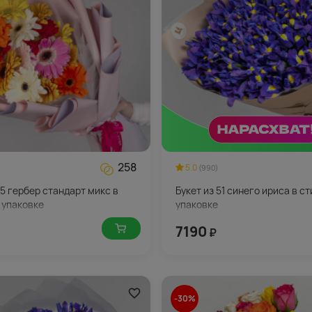
258
5.0
(990)
15 гербер стандарт микс в
Букет из 51 синего ириса в с
 упаковке
упаковке
7190
₽
-30%