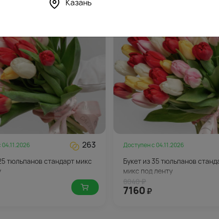
Казань
-11%
263
с
04.11.2026
Доступен с
04.11.2026
 25 тюльпанов стандарт микс
Букет из 35 тюльпанов станд
у
микс под ленту
8040 ₽
7160
₽