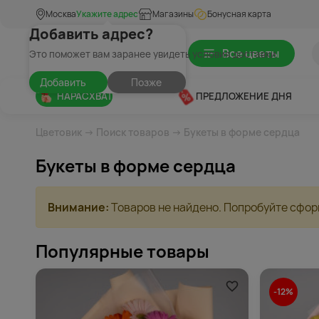
Москва
Укажите адрес
Магазины
Бонусная карта
Добавить адрес?
Все цветы
Это поможет вам заранее увидеть условия доставки
Добавить
Позже
НАРАСХВАТ
ПРЕДЛОЖЕНИЕ ДНЯ
Цветовик
→
Поиск товаров
→ Букеты в форме сердца
Букеты в форме сердца
Внимание:
Товаров не найдено. Попробуйте сфор
Популярные товары
-12%