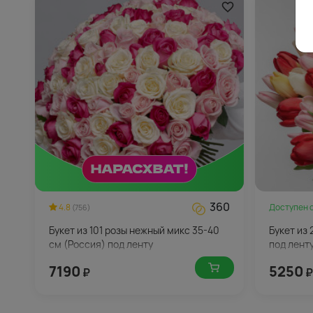
360
4.8
Доступен 
(756)
Букет из 101 розы нежный микс 35-40
Букет из
см (Россия) под ленту
под лент
7190
5250
₽
₽