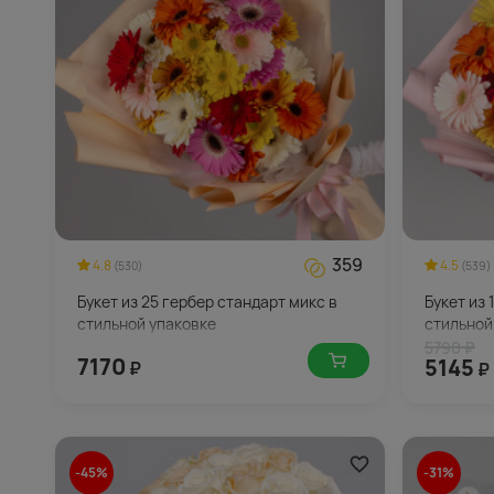
359
4.8
4.5
(530)
(539)
Букет из 25 гербер стандарт микс в
Букет из 
стильной упаковке
стильной
5790 ₽
7170
5145
₽
₽
-45%
-31%