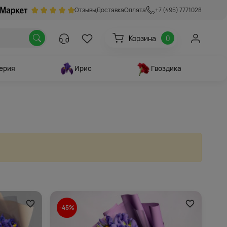
Отзывы
Доставка
Оплата
+7 (495) 7771028
Корзина
0
ерия
Ирис
Гвоздика
-45%