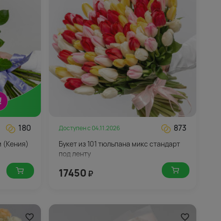
180
873
Доступен с
04.11.2026
м (Кения)
Букет из 101 тюльпана микс стандарт
под ленту
17450
₽