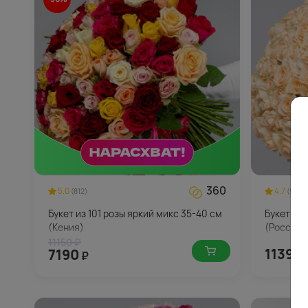
360
5.0
4.7
(812)
(944)
Букет из 101 розы яркий микс 35-40 см
Букет из 
(Кения)
(Россия)
11150 ₽
11390
7190
₽