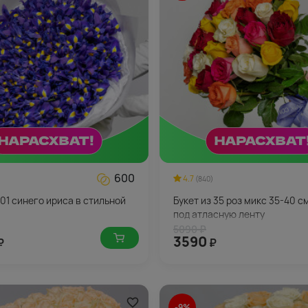
600
4.7
(840)
101 синего ириса в стильной
Букет из 35 роз микс 35-40 с
под атласную ленту
5090 ₽
3590
₽
₽
-9%