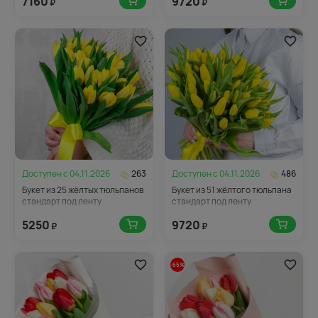
7160
9720
₽
₽
Доступен с
04.11.2026
263
Доступен с
04.11.2026
486
Букет из 25 жёлтых тюльпанов
Букет из 51 жёлтого тюльпана
стандарт под ленту
стандарт под ленту
5250
9720
₽
₽
-55%