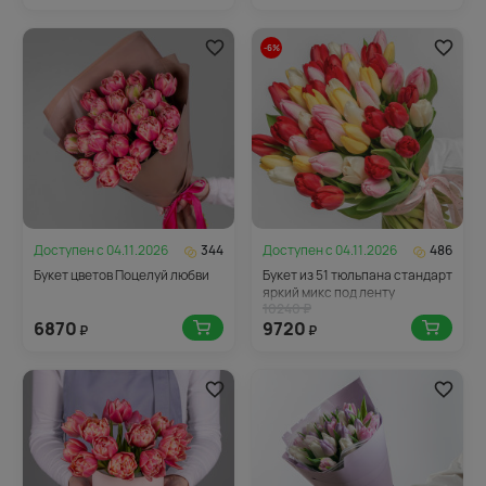
-6%
Доступен с
04.11.2026
344
Доступен с
04.11.2026
486
Букет цветов Поцелуй любви
Букет из 51 тюльпана стандарт
яркий микс под ленту
10240 ₽
6870
9720
₽
₽