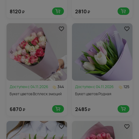
8120
2810
₽
₽
Доступен с
04.11.2026
344
Доступен с
04.11.2026
125
Букет цветов Всплеск эмоций
Букет цветов Родная
6870
2485
₽
₽