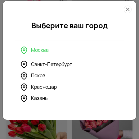
Выберите ваш город
Москва
Доступен с
04.11.2026
263
Доступен с
04.11.2026
299
Санкт-Петербург
Букет из 25 розовых
Букет из 25 тюльпанов
тюльпанов стандарт под
стандарт микс в стильной
Псков
ленту
упаковке
5250
5970
₽
₽
Краснодар
Казань