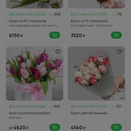
Доступен с
04.11.2026
308
Доступен с
04.11.2026
176
Букет из 25 тюльпанов
Букет из 15 тюльпанов
пионовидных микс под ленту
стандарт микс под ленту
6150
3520
₽
₽
Доступен с
04.11.2026
620
Доступен с
04.11.2026
227
Букет в шляпной коробке
Букет цветов Ранимая
Мягкая
4620
4540
от
₽
₽