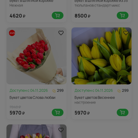
Букет в шляпной коробке
Букет в шляпной коробке из 35
Нежная
тюльпанов стандарт микс
4620
8500
₽
₽
-24%
Доступен с
04.11.2026
299
Доступен с
04.11.2026
299
Букет цветов Слова любви
Букет цветов Весеннее
настроение
7848 ₽
5970
5970
₽
₽