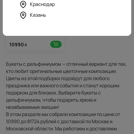
Краснодар
Казань
4.6
550
(185)
Букет цветов Юг России
10990
₽
Букеты с дельфиниумом — отличный вариант для тех,
кто любит оригинальные цветочные композиции.
Цветы из этой подборки подойдут для любого
праздника или важного события и станут хорошим
подарком для близких. Выберите букеты с
дельфиниумом, чтобы подарить яркие и
незабываемые эмоции!
В этом разделе мы собрали композиции по цене от
10990 до 81724 рублей с доставкой по Москве и
Московской области. Мы работаем и доставляем