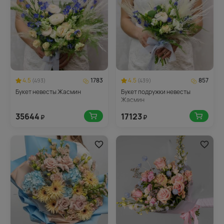
4.5
1783
4.5
857
(493)
(439)
Букет невесты Жасмин
Букет подружки невесты
Жасмин
35644
17123
₽
₽