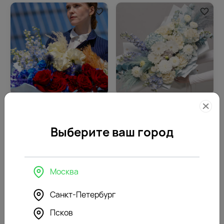
4.8
888
4.7
1163
(185)
(186)
Букет цветов Патриот
Букет цветов Ледяной шелк
Выберите ваш город
17760
23250
₽
₽
Москва
Санкт-Петербург
Псков