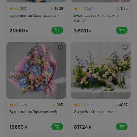
4.6
1029
4.7
696
(165)
(124)
Букет цветов Океан радости
Букет цветов Ангельские
крылья
20580
13920
₽
₽
4.7
983
4.9
4087
(168)
(557)
Букет цветов Гармония неба
Свадебный сет Жасмин
19650
81724
₽
₽