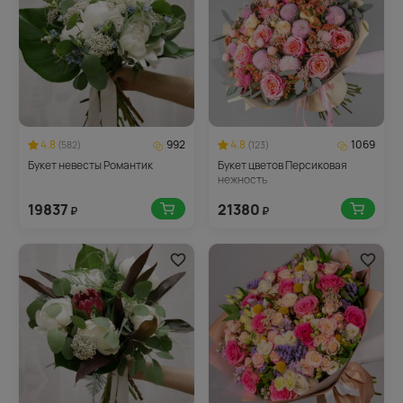
4.8
992
4.8
1069
(582)
(123)
Букет невесты Романтик
Букет цветов Персиковая
нежность
19837
21380
₽
₽