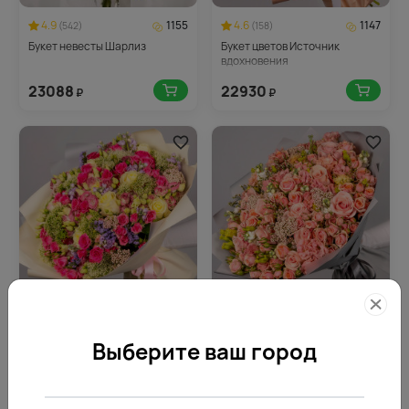
4.9
1155
4.6
1147
(542)
(158)
Букет невесты Шарлиз
Букет цветов Источник
вдохновения
23088
22930
₽
₽
4.8
1420
4.9
1234
(185)
(195)
Букет цветов Бархатный сезон
Букет цветов Версаль
Выберите ваш город
28390
24670
₽
₽