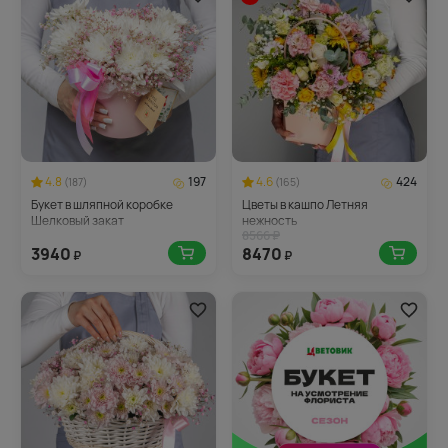
4.8
197
4.6
424
(187)
(165)
Букет в шляпной коробке
Цветы в кашпо Летняя
Шелковый закат
нежность
8566 ₽
3940
8470
₽
₽