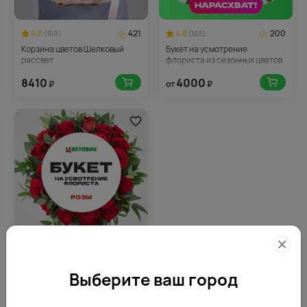
4.6
421
4.8
200
(159)
(165)
Корзина цветов Шелковый
Букет на усмотрение
рассвет
флориста из сезонных цветов
8410
4000
₽
от
₽
4.9
250
(165)
Букет на усмотрение
Выберите ваш город
флориста из роз Эквадор в
упаковке
5000
от
₽