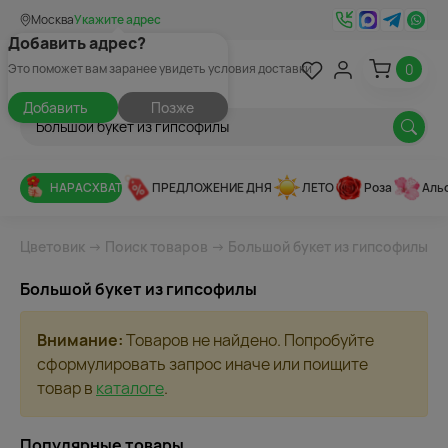
Москва
Укажите адрес
Добавить адрес?
0
Это поможет вам заранее увидеть условия доставки
Добавить
Позже
НАРАСХВАТ
ПРЕДЛОЖЕНИЕ ДНЯ
ЛЕТО
Роза
Аль
Цветовик
→
Поиск товаров
→ Большой букет из гипсофилы
Большой букет из гипсофилы
Внимание:
Товаров не найдено. Попробуйте
сформулировать запрос иначе или поищите
товар в
каталоге
.
Популярные товары