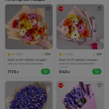
-12%
4.8
359
4.5
258
(530)
(539)
Букет из 25 гербер стандарт
Букет из 15 гербер стандарт
микс в стильной упаковке
микс в стильной упаковке
5790 ₽
7170
5145
₽
₽
-45%