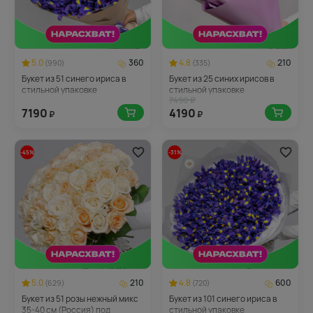
5.0
360
4.8
210
(990)
(335)
Букет из 51 синего ириса в
Букет из 25 синих ирисов в
стильной упаковке
стильной упаковке
7490 ₽
7190
4190
₽
₽
-45%
-31%
5.0
210
4.8
600
(629)
(720)
Букет из 51 розы нежный микс
Букет из 101 синего ириса в
35-40 см (Россия) под
стильной упаковке