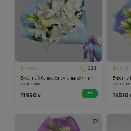
600
4.9
4.9
(196)
(163)
Букет из 9 белых ориентальных лилий
Букет из 
в упаковке
в упаков
11990
14510
₽