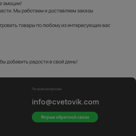
е эмоции!
бласти. Мы работаем и доставляем заказы
тровать товары по любому из интересующих вас
бы добавить радости в свой день!
По всем вопросам
info@cvetovik.com
Форма обратной связи