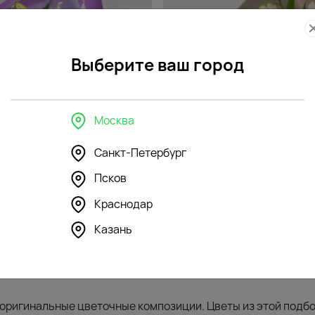
Выберите ваш город
Москва
Санкт-Петербург
228
Псков
4.8
(664)
 3 белых ориентальных лилий
Букет из 5 белых ориентальн
Краснодар
ке
в упаковке
Казань
6955
₽
т оригинальные цветочные композиции. Цветы из этой подб