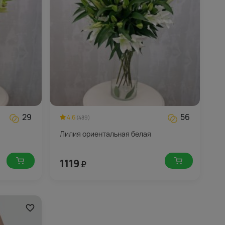
29
56
4.6
(489)
Лилия ориентальная белая
1119
₽