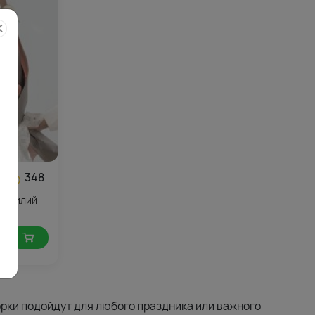
348
ых лилий
орки подойдут для любого праздника или важного