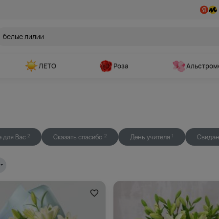
ЛЕТО
Роза
Альстром
 для Вас
Сказать спасибо
День учителя
Свидан
2
2
1