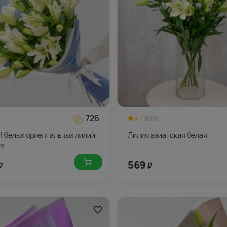
726
4.7
(659)
11 белых ориентальных лилий
Лилия азиатская белая
ке
569
₽
₽