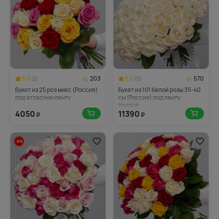
5.0
203
5.0
570
(2)
(3)
Букет из 25 роз микс (Россия)
Букет из 101 белой розы 35-40
под атласную ленту
см (Россия) под ленту
11450 ₽
4050
11390
₽
₽
-6%