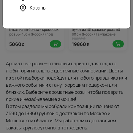
Казань
4.7
253
4.6
993
(160)
(802)
Букет из 35 белых и кремовых
Букет из 101 красной розы 50-
роз 35-40см (Россия) под
60 см (Россия) в упаковке
28820 ₽
атласную ленту
5060
19860
₽
₽
Ароматные розы — отличный вариант для тех, кто
любит оригинальные цветочные композиции. Цветы
из этой подборки подойдут для любого праздника или
важного события и станут хорошим подарком для
близких. Выберите ароматные розы, чтобы подарить
яркие и незабываемые эмоции!
В этом разделе мы собрали композиции по цене от
3590 до 19860 рублей с доставкой по Москве и
Московской области. Мы работаем и доставляем
заказы круглосуточно, в тот же день.