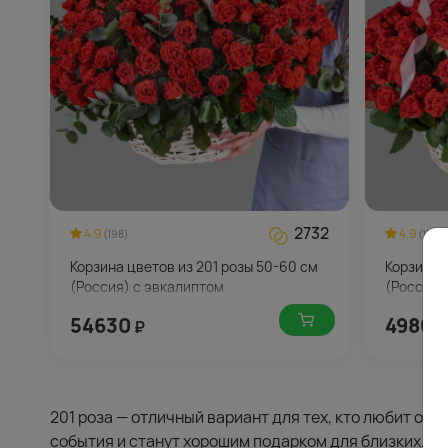
2732
4.9
4.9
(198)
(155)
Корзина цветов из 201 розы 50-60 см
Корзина 
(Россия) с эвкалиптом
(Россия)
54630
49800
₽
201 роза — отличный вариант для тех, кто любит ор
события и станут хорошим подарком для близких. В