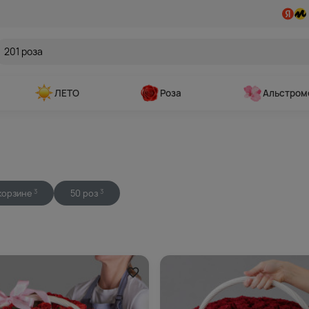
ЛЕТО
Роза
Альстром
корзине
50 роз
3
3