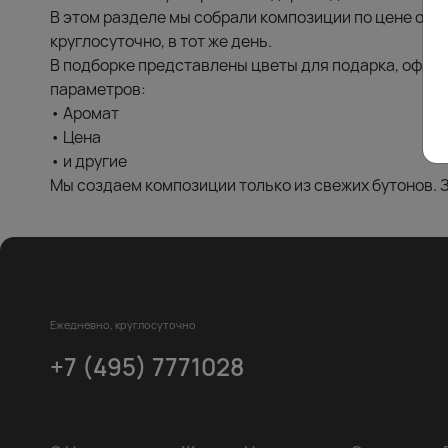
В этом разделе мы собрали композиции по цене от 
круглосуточно, в тот же день.
В подборке представлены цветы для подарка, офор
параметров:
• Аромат
• Цена
• и другие
Мы создаем композиции только из свежих бутонов. З
Ежедневно, круглосуточно
+7 (495) 7771028