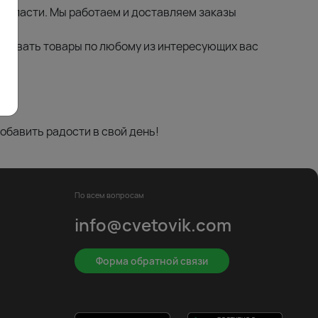
 области. Мы работаем и доставляем заказы
тровать товары по любому из интересующих вас
обавить радости в свой день!
По всем вопросам
info@cvetovik.com
Форма обратной связи