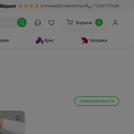
Отзывы
Доставка
Оплата
+7 (495) 7771028
Корзина
0
ерия
Ирис
Гвоздика
по релевантности