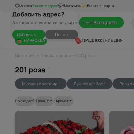
Москва
Укажите адрес
Магазины
Бонусная карта
Добавить адрес?
Все цветы
Это поможет вам заранее увидеть условия доставки
Добавить
Позже
НАРАСХВАТ
ПРЕДЛОЖЕНИЕ ДНЯ
Цветовик
→
Поиск товаров
→ 201 роза
201 роза
3
Корзины с цветами
Лучшее для Вас
Розы в 
3
2
Со скидкой
Цена
, ₽
Аромат