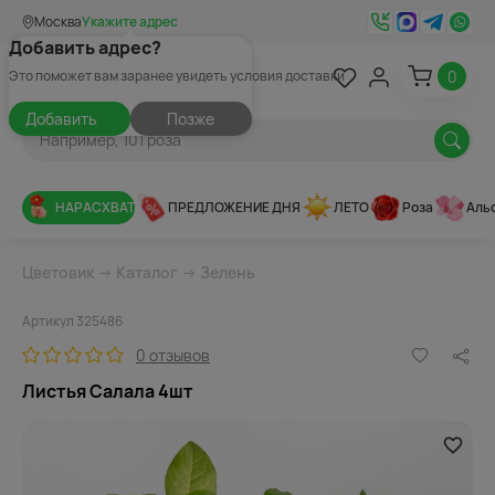
Москва
Укажите адрес
Добавить адрес?
0
Это поможет вам заранее увидеть условия доставки
Добавить
Позже
НАРАСХВАТ
ПРЕДЛОЖЕНИЕ ДНЯ
ЛЕТО
Роза
Аль
Цветовик
→
Каталог
→
Зелень
Артикул 325486
0 отзывов
Листья Салала 4шт