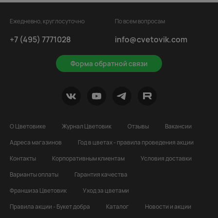
Ежедневно, круглосуточно
По всем вопросам
+7 (495) 7771028
info@cvetovik.com
Форма обратной связи
О Цветовике
Журнал Цветовик
Отзывы
Вакансии
Адреса магазинов
Год в цветах - правила проведения акции
Контакты
Корпоративным клиентам
Условия доставки
Варианты оплаты
Гарантия качества
Франшиза Цветовик
Уход за цветами
Правила акции - Букет добра
Каталог
Новости и акции