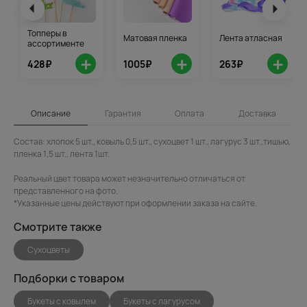
Топперы в
Матовая пленка
Лента атласная
ассортименте
+
+
+
428₽
1005₽
263₽
Описание
Гарантия
Оплата
Доставка
Состав: хлопок 5 шт., ковыль 0,5 шт., сухоцвет 1 шт., лагурус 3 шт.,тишью,
пленка 1,5 шт., лента 1шт.
Реальный цвет товара может незначительно отличаться от
представленного на фото.
*Указанные цены действуют при оформлении заказа на сайте.
Смотрите также
Сухоцветы
Подборки с товаром
Букеты с ковылем
Букеты с лагурусом