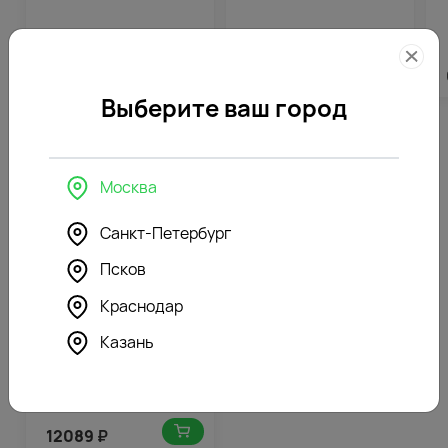
5912
₽
3896
₽
Выберите ваш город
Похожие товары
Москва
4.5
605
(338)
Санкт-Петербург
Букет из сухоцветов
Александрия
Псков
Краснодар
Казань
12089
₽