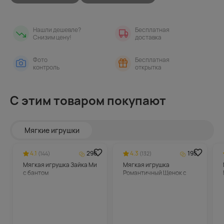
Нашли дешевле?
Бесплатная
Снизим цену!
доставка
Фото
Бесплатная
контроль
открытка
С этим товаром покупают
Мягкие игрушки
4.1
296
4.3
195
(144)
(132)
Мягкая игрушка Зайка Ми
Мягкая игрушка
с бантом
Романтичный Щенок с
сердечком