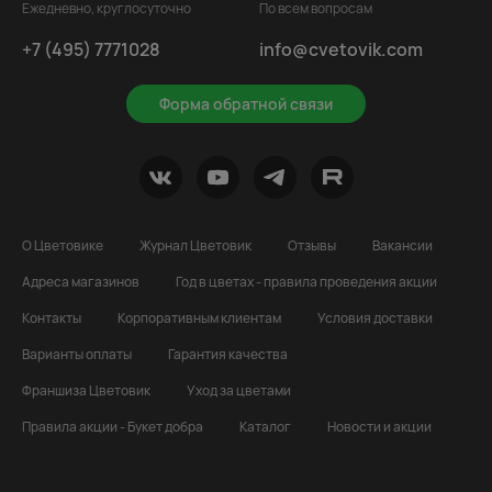
Ежедневно, круглосуточно
По всем вопросам
+7 (495) 7771028
info@cvetovik.com
Форма обратной связи
О Цветовике
Журнал Цветовик
Отзывы
Вакансии
Адреса магазинов
Год в цветах - правила проведения акции
Контакты
Корпоративным клиентам
Условия доставки
Варианты оплаты
Гарантия качества
Франшиза Цветовик
Уход за цветами
Правила акции - Букет добра
Каталог
Новости и акции