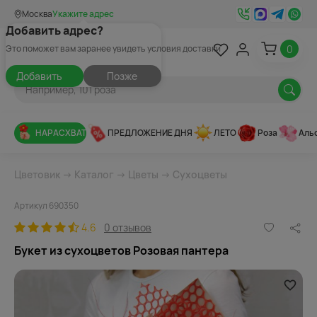
Москва
Укажите адрес
Добавить адрес?
0
Это поможет вам заранее увидеть условия доставки
Добавить
Позже
НАРАСХВАТ
ПРЕДЛОЖЕНИЕ ДНЯ
ЛЕТО
Роза
Аль
Цветовик
→
Каталог
→
Цветы
→
Сухоцветы
Артикул 690350
4.6
0 отзывов
Букет из сухоцветов Розовая пантера