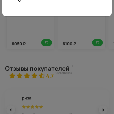
зеленью в упаковке
6050
₽
6100
₽
1
Отзывы покупателей
959 оценок
4.7
риза