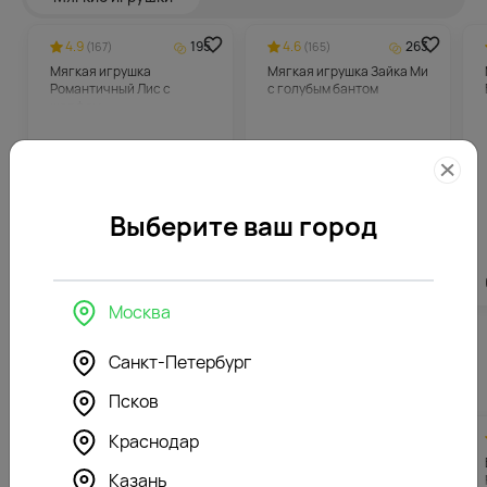
4.9
195
4.6
263
(167)
(165)
Мягкая игрушка
Мягкая игрушка Зайка Ми
Романтичный Лис с
с голубым бантом
шарфом
Выберите ваш город
3896
₽
5247
₽
Москва
Санкт-Петербург
Похожие товары
Псков
4.7
303
4.8
305
Краснодар
(168)
(186)
Букет из 7 коралловых
Букет из 7 красных пионов
Казань
пионов (Премиум) с
с зеленью в упаковке