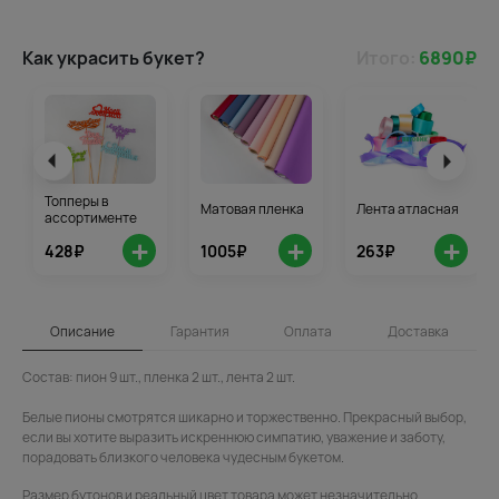
Как украсить букет?
Итого:
6890
₽
Топперы в
Матовая пленка
Лента атласная
ассортименте
+
+
+
428₽
1005₽
263₽
Описание
Гарантия
Оплата
Доставка
Состав: пион 9 шт., пленка 2 шт., лента 2 шт.
Белые пионы смотрятся шикарно и торжественно. Прекрасный выбор,
если вы хотите выразить искреннюю симпатию, уважение и заботу,
порадовать близкого человека чудесным букетом.
Размер бутонов и реальный цвет товара может незначительно