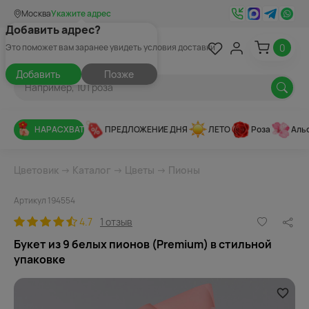
Москва
Укажите адрес
Добавить адрес?
0
Это поможет вам заранее увидеть условия доставки
Добавить
Позже
НАРАСХВАТ
ПРЕДЛОЖЕНИЕ ДНЯ
ЛЕТО
Роза
Аль
Цветовик
→
Каталог
→
Цветы
→
Пионы
Артикул 194554
4.7
1 отзыв
Букет из 9 белых пионов (Premium) в стильной
упаковке