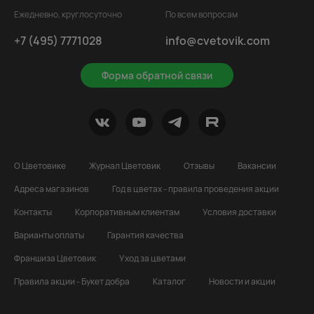
Ежедневно, круглосуточно
По всем вопросам
+7 (495) 7771028
info@cvetovik.com
Форма обратной связи
О Цветовике
Журнал Цветовик
Отзывы
Вакансии
Адреса магазинов
Год в цветах - правила проведения акции
Контакты
Корпоративным клиентам
Условия доставки
Варианты оплаты
Гарантия качества
Франшиза Цветовик
Уход за цветами
Правила акции - Букет добра
Каталог
Новости и акции