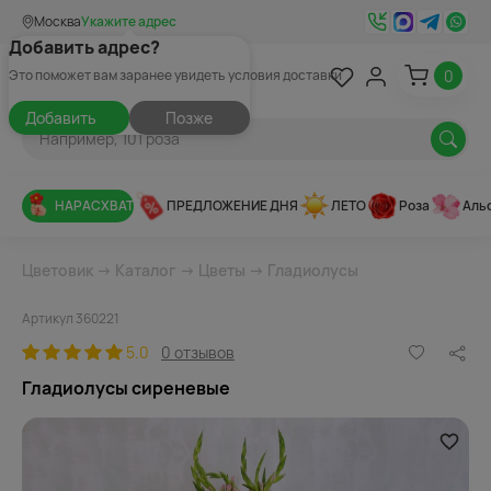
Москва
Укажите адрес
Добавить адрес?
0
Это поможет вам заранее увидеть условия доставки
Добавить
Позже
НАРАСХВАТ
ПРЕДЛОЖЕНИЕ ДНЯ
ЛЕТО
Роза
Аль
Цветовик
→
Каталог
→
Цветы
→
Гладиолусы
Артикул 360221
5.0
0 отзывов
Гладиолусы сиреневые