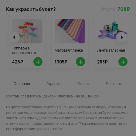
Как украсить букет?
Итого:
708
₽
Топперы в
Матовая пленка
Лента атласная
ассортименте
+
+
+
428₽
1005₽
263₽
Описание
Гарантия
Оплата
Доставка
Состав: гладиолусы; декор и упаковка – на ваш выбор.
На фото представлен букет из 9 шт. Цена указана за штуку. Упаковку и
ленту при желании можно добавить к заказу. Раскрытия бутонов может
занять несколько дней. Реальный цвет товара может незначительно
отличаться от представленного на фото. *Указанные цены действуют
при оформлении заказа на сайте.