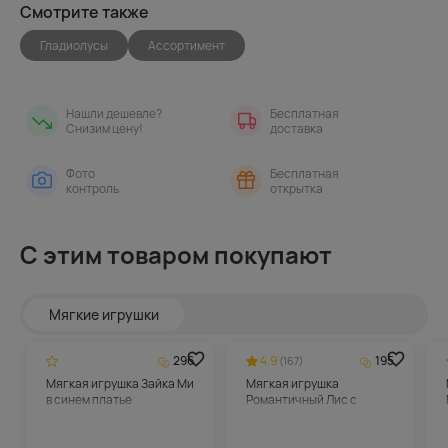
Смотрите также
Гладиолусы
Ассортимент
Нашли дешевле?
Бесплатная
Снизим цену!
доставка
Фото
Бесплатная
контроль
открытка
С этим товаром покупают
Мягкие игрушки
296
4.9
195
(167)
Мягкая игрушка Зайка Ми
Мягкая игрушка
в синем платье
Романтичный Лис с
шарфом