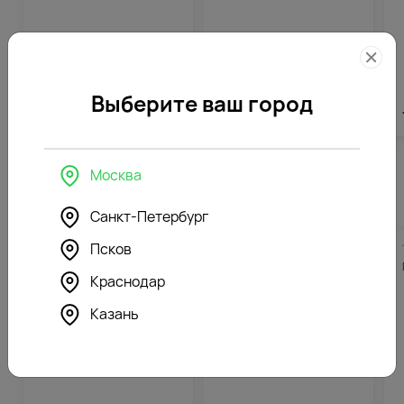
Выберите ваш город
5912
₽
3896
₽
Москва
Похожие товары
Санкт-Петербург
5.0
36
4.6
36
Псков
(464)
(574)
Гладиолусы белые
Гладиолусы розовые
Краснодар
Казань