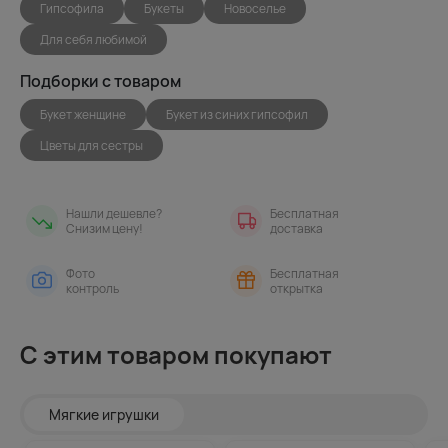
Гипсофила
Букеты
Новоселье
Для себя любимой
Подборки с товаром
Букет женщине
Букет из синих гипсофил
Цветы для сестры
Нашли дешевле?
Бесплатная
Снизим цену!
доставка
Фото
Бесплатная
контроль
открытка
С этим товаром покупают
Мягкие игрушки