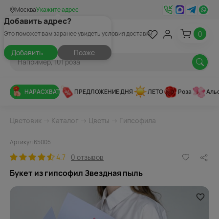
Москва
Укажите адрес
Добавить адрес?
0
Это поможет вам заранее увидеть условия доставки
Добавить
Позже
НАРАСХВАТ
ПРЕДЛОЖЕНИЕ ДНЯ
ЛЕТО
Роза
Аль
Цветовик
→
Каталог
→
Цветы
→
Гипсофила
Артикул 65005
4.7
0 отзывов
Букет из гипсофил Звездная пыль