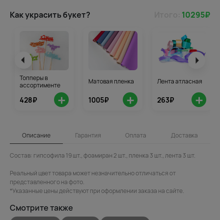
Как украсить букет?
Итого:
10295
₽
Топперы в
Матовая пленка
Лента атласная
ассортименте
+
+
+
428₽
1005₽
263₽
Описание
Гарантия
Оплата
Доставка
Состав: гипсофила 19 шт., фоамиран 2 шт., пленка 3 шт., лента 3 шт.
Реальный цвет товара может незначительно отличаться от
представленного на фото.
*Указанные цены действуют при оформлении заказа на сайте.
Смотрите также