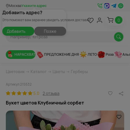
Москва
Укажите адрес
Добавить адрес?
0
Это поможет вам заранее увидеть условия доставки
Добавить
Позже
НАРАСХВАТ
ПРЕДЛОЖЕНИЕ ДНЯ
ЛЕТО
Роза
Аль
Цветовик
→
Каталог
→
Цветы
→
Герберы
Артикул 215532
5.0
2 отзыва
Букет цветов Клубничный сорбет