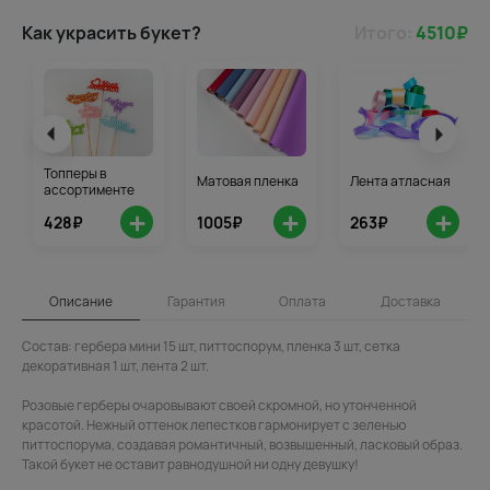
Как украсить букет?
Итого:
4510
₽
Топперы в
Матовая пленка
Лента атласная
ассортименте
+
+
+
428₽
1005₽
263₽
Описание
Гарантия
Оплата
Доставка
Состав: гербера мини 15 шт, питтоспорум, пленка 3 шт, сетка
декоративная 1 шт, лента 2 шт.
Розовые герберы очаровывают своей скромной, но утонченной
красотой. Нежный оттенок лепестков гармонирует с зеленью
питтоспорума, создавая романтичный, возвышенный, ласковый образ.
Такой букет не оставит равнодушной ни одну девушку!