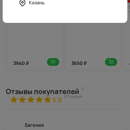
5.0
197
4.3
183
(388)
(164)
Казань
Букет из 9 гербер
Букет из 9 гербер
стандарт микс в стильной
стандарт микс в стильной
упаковке с зеленью
упаковке
3940
₽
3650
₽
2
Отзывы покупателей
673 оценки
5.0
Евгения