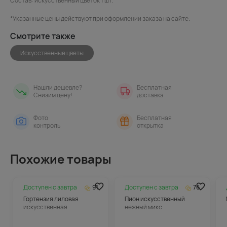
Состав: искусственный цветок 1 шт.
*Указанные цены действуют при оформлении заказа на сайте.
Смотрите также
Искусственные цветы
Нашли дешевле?
Бесплатная
Снизим цену!
доставка
Фото
Бесплатная
контроль
открытка
Похожие товары
Доступен с
завтра
91
Доступен с
завтра
76
Гортензия лиловая
Пион искусственный
искусственная
нежный микс