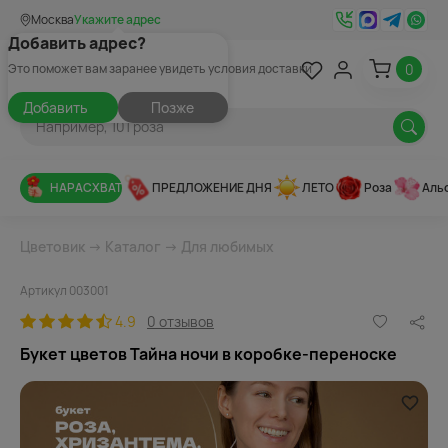
Москва
Укажите адрес
Добавить адрес?
0
Это поможет вам заранее увидеть условия доставки
Добавить
Позже
НАРАСХВАТ
ПРЕДЛОЖЕНИЕ ДНЯ
ЛЕТО
Роза
Аль
Цветовик
→
Каталог
→
Для любимых
Артикул 003001
4.9
0 отзывов
Букет цветов Тайна ночи в коробке-переноске