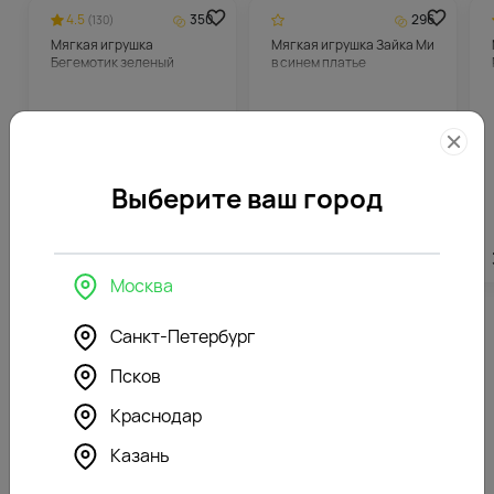
4.5
350
296
(130)
Мягкая игрушка
Мягкая игрушка Зайка Ми
Бегемотик зеленый
в синем платье
Выберите ваш город
6988
₽
5912
₽
Москва
Санкт-Петербург
Похожие товары
Псков
Краснодар
4.9
375
4.8
320
(198)
(188)
Букет цветов из белой
Букет цветов из 25 белых
Казань
розы и хризантемы в
роз в коробке-переноске
коробке-переноске