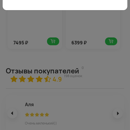
7495
₽
6399
₽
0
Отзывы покупателей
198 оценок
4.9
Аля
Очень миленький))