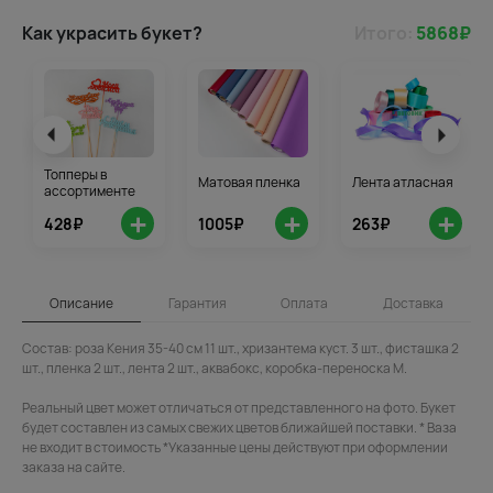
Как украсить букет?
Итого:
5868
₽
Топперы в
Матовая пленка
Лента атласная
ассортименте
+
+
+
428₽
1005₽
263₽
Описание
Гарантия
Оплата
Доставка
Состав: роза Кения 35-40 см 11 шт., хризантема куст. 3 шт., фисташка 2
шт., пленка 2 шт., лента 2 шт., аквабокс, коробка-переноска M.
Реальный цвет может отличаться от представленного на фото. Букет
будет составлен из самых свежих цветов ближайшей поставки. * Ваза
не входит в стоимость *Указанные цены действуют при оформлении
заказа на сайте.