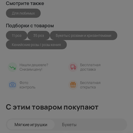
Смотрите также
Для любимых
Подборки с товаром
11 роз
35 роз
Букеты с розами и хризантемами
Кенийские розы / розы кения
Нашли дешевле?
Бесплатная
Снизим цену!
доставка
Фото
Бесплатная
контроль
открытка
С этим товаром покупают
Мягкие игрушки
Букеты