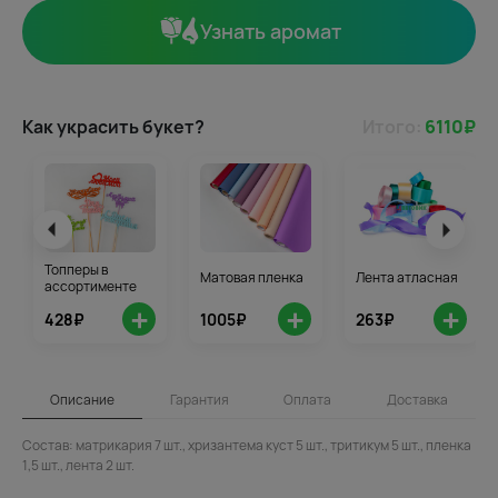
Узнать аромат
Как украсить букет?
Итого:
6110
₽
Топперы в
Матовая пленка
Лента атласная
ассортименте
+
+
+
428₽
1005₽
263₽
Описание
Гарантия
Оплата
Доставка
Состав: матрикария 7 шт., хризантема куст 5 шт., тритикум 5 шт., пленка
1,5 шт., лента 2 шт.