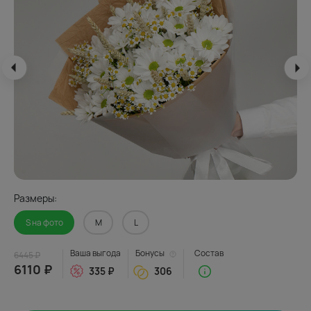
Размеры:
S на фото
M
L
Ваша выгода
Бонусы
Состав
6445 ₽
6110 ₽
335 ₽
306