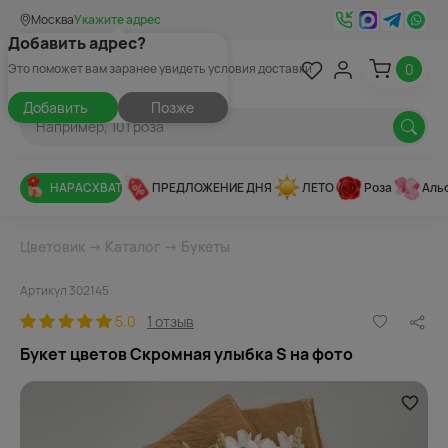
Москва
Укажите адрес
Добавить адрес?
0
Это поможет вам заранее увидеть условия доставки
Добавить
Позже
НАРАСХВАТ
ПРЕДЛОЖЕНИЕ ДНЯ
ЛЕТО
Роза
Аль
Цветовик
→
Каталог
→
Букеты
Артикул 302145
5.0
1 отзыв
Букет цветов Скромная улыбка S на фото