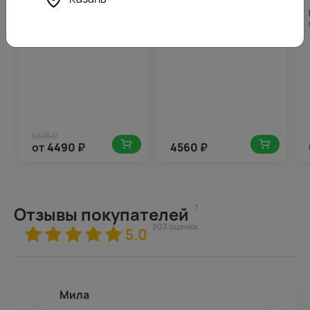
Букет цветов Тепло
Композиция Снежная
сердец
симфония
5375 ₽
от
4490
₽
4560
₽
1
Отзывы покупателей
303 оценки
5.0
Мила