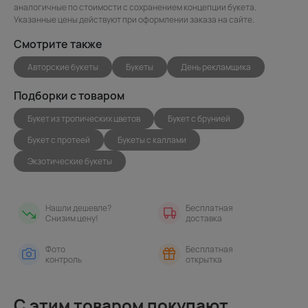
аналогичные по стоимости с сохранением концепции букета.
Указанные цены действуют при оформлении заказа на сайте.
Смотрите также
Авторские букеты
Букеты
День рекламщика
Подборки с товаром
Букет из тропических цветов
Букет с брунией
Букет с протеей
Букеты с каллами
Экзотические букеты
Нашли дешевле?
Бесплатная
Снизим цену!
доставка
Фото
Бесплатная
контроль
открытка
С этим товаром покупают