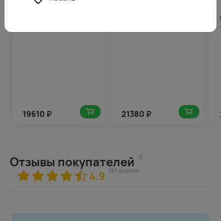
4.4
981
4.8
1069
(165)
(123)
Букет цветов
Букет цветов Персиковая
Тропический рассвет
нежность
19610
₽
21380
₽
0
Отзывы покупателей
167 оценок
4.9