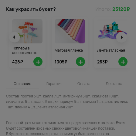
Как украсить букет?
Итого:
25120
₽
Топперы в
Матовая пленка
Лента атласная
ассортименте
+
+
+
428₽
1005₽
263₽
Описание
Гарантия
Оплата
Доставка
Состав: протея 3 шт., калла 7 шт., антиринум 5 шт., скабиоза 10 шт.,
лизиантус 5 шт., каапс 5 шт., хиперикум 5 шт., скимия 1 шт., экзотик микс
1 шт., пленка 4 шт., лента атласная 2 шт.
Реальный цвет может отличаться от представленного на фото. Букет
будет составлен из самых свежих цветов ближайшей поставки.
В букете есть сезонные цветы - они могут быть заменены на