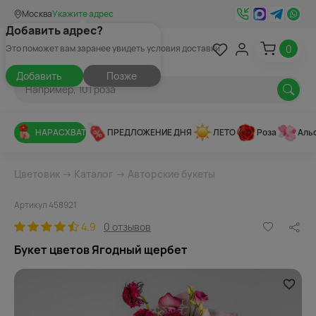
Москва
Укажите адрес
Добавить адрес?
0
Это поможет вам заранее увидеть условия доставки
Добавить
Позже
НАРАСХВАТ
ПРЕДЛОЖЕНИЕ ДНЯ
ЛЕТО
Роза
Аль
Цветовик
→
Каталог
→
Авторские букеты
Артикул 458921
4.9
0 отзывов
Букет цветов Ягодный щербет