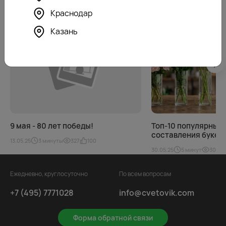
Вам может быть интересно
Краснодар
Казань
9 мая - 80 лет победы!
Топ-10 популярных 
составления букет
13.05.25
3 минуты
327
100
30.05.25
5 минут
30761
Ежедневно, круглосуточно
По всем вопросам
+7 (495) 7771028
info@cvetovik.com
Форма обратной связи