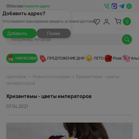
Москва
Укажите адрес
Добавить адрес?
0
Это поможет вам заранее увидеть условия доставки
Добавить
Позже
НАРАСХВАТ
ПРЕДЛОЖЕНИЕ ДНЯ
ЛЕТО
Роза
Аль
Цветовик
→
Новости и скидки
→ Хризантемы - цветы
императоров
Хризантемы - цветы императоров
07.04.2021