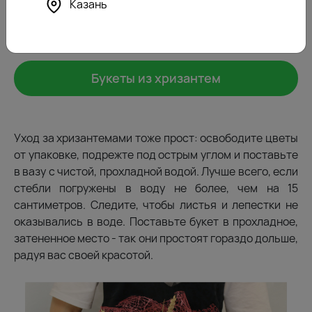
Казань
пятен. При этом хризантемы - одни из немногих
цветов, которые не распускаются в воде, поэтому
брать цветы с плотно закрытыми бутонами не стоит.
Букеты из хризантем
Уход за хризантемами тоже прост: освободите цветы
от упаковке, подрежте под острым углом и поставьте
в вазу с чистой, прохладной водой. Лучше всего, если
стебли погружены в воду не более, чем на 15
сантиметров. Следите, чтобы листья и лепестки не
оказывались в воде. Поставьте букет в прохладное,
затененное место - так они простоят гораздо дольше,
радуя вас своей красотой.