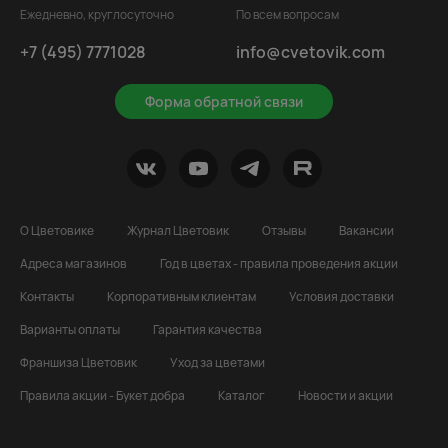
Ежедневно, круглосуточно
По всем вопросам
+7 (495) 7771028
info@cvetovik.com
Форма обратной связи
О Цветовике
Журнал Цветовик
Отзывы
Вакансии
Адреса магазинов
Год в цветах - правила проведения акции
Контакты
Корпоративным клиентам
Условия доставки
Варианты оплаты
Гарантия качества
Франшиза Цветовик
Уход за цветами
Правила акции - Букет добра
Каталог
Новости и акции