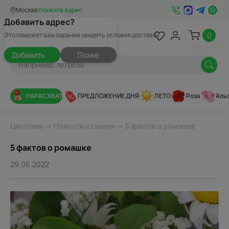
Москва
Укажите адрес
Добавить адрес?
0
Это поможет вам заранее увидеть условия доставки
Добавить
Позже
НАРАСХВАТ
ПРЕДЛОЖЕНИЕ ДНЯ
ЛЕТО
Роза
Аль
Цветовик
→
Новости и скидки
→ 5 фактов о ромашке
5 фактов о ромашке
29.06.2022