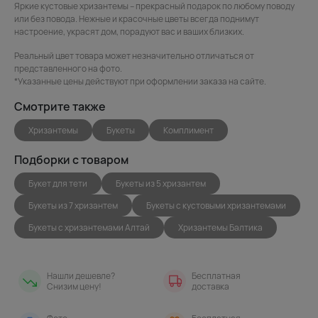
Яркие кустовые хризантемы – прекрасный подарок по любому поводу
или без повода. Нежные и красочные цветы всегда поднимут
настроение, украсят дом, порадуют вас и ваших близких.
Реальный цвет товара может незначительно отличаться от
представленного на фото.
*Указанные цены действуют при оформлении заказа на сайте.
Смотрите также
Хризантемы
Букеты
Комплимент
Подборки с товаром
Букет для тети
Букеты из 5 хризантем
Букеты из 7 хризантем
Букеты с кустовыми хризантемами
Букеты с хризантемами Алтай
Хризантемы Балтика
Нашли дешевле?
Бесплатная
Снизим цену!
доставка