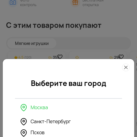
Фото
Бесплатная
контроль
открытка
С этим товаром покупают
Мягкие игрушки
4.5
355
296
(120)
Мягкая игрушка Зайка
Мягкая игрушка Зайка Ми
Глори
в синем платье
Выберите ваш город
Москва
Санкт-Петербург
7082
₽
5912
₽
Псков