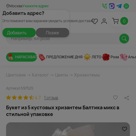
Москва
Укажите адрес
Добавить адрес?
0
Это поможет вам заранее увидеть условия доставки
Добавить
Позже
НАРАСХВАТ
ПРЕДЛОЖЕНИЕ ДНЯ
ЛЕТО
Роза
Аль
Цветовик
→
Каталог
→
Цветы
→
Хризантемы
Артикул 597525
4.7
1 отзыв
Букет из 5 кустовых хризантем Балтика микс в
стильной упаковке