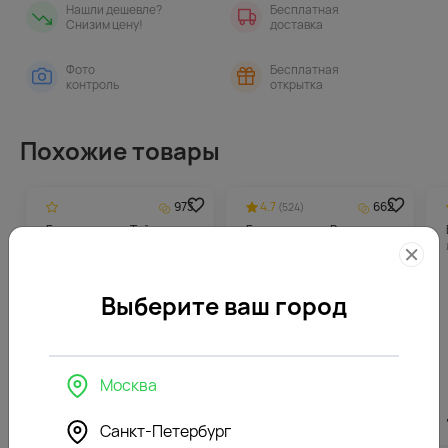
Нашли дешевле?
Бесплатная
Снизим цену!
доставка
Фото
Бесплатная
контроль
открытка
Похожие товары
973
4.7
662
(524)
Букет невесты Тайна
Букет невесты Роза
сердца
Выберите ваш город
Москва
19441
₽
от
13237
₽
Санкт-Петербург