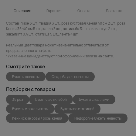
Описание
Гарантия
Оплата
Доставка
Состав: пион 3 шт., твидия 3 шт., роза кустовая Кения 40 см 2 шт., роза
Кения 35-40 см 5 шт., калла 3 шт., астильба 3 шт., лизиантус 2 шт.,
эвкалипт 0,4 шт., статица 5 шт., лента 4 шт.
Реальный цвет товара может незначительно отличаться от
представленного на фото.
*Указанные цены действуют при оформлении заказа на сайте.
Смотрите также
Букеты невесты
Свадьба для невесты
Подборки с товаром
35 роз
Букет с астильбой
Букеты с каллами
Букеты с эвкалиптом
Букеты со статицей
Кенийские розы / розы кения
Недорогие букеты невесты