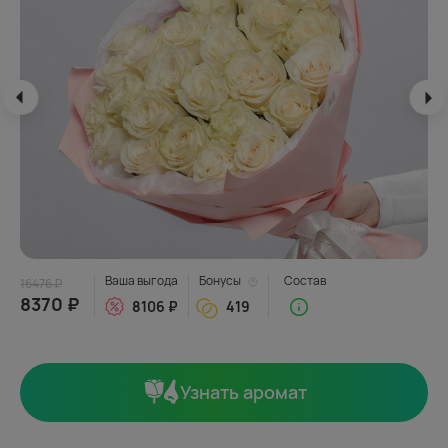
Ваша выгода
Бонусы
Состав
16476 ₽
8370 ₽
8106 ₽
419
Узнать аромат