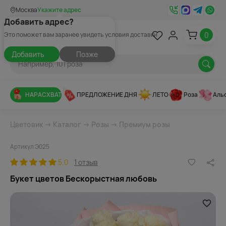
Москва
Укажите адрес
Добавить адрес?
0
Это поможет вам заранее увидеть условия доставки
Добавить
Позже
НАРАСХВАТ
ПРЕДЛОЖЕНИЕ ДНЯ
ЛЕТО
Роза
Аль
Цветовик
→
Каталог
→
Розы
→
Премиум розы
Артикул Э025
5.0
1 отзыв
Букет цветов Бескорыстная любовь