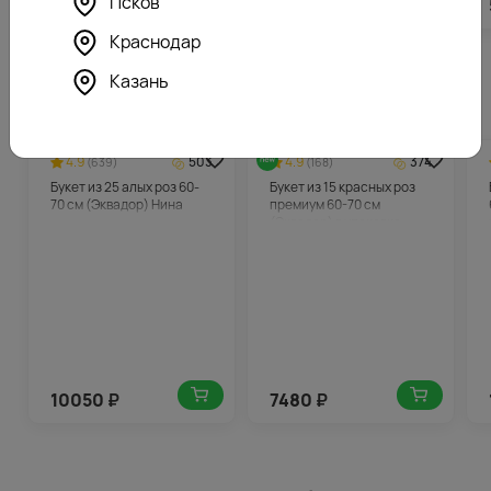
Псков
5912
₽
5912
₽
Краснодар
Казань
Похожие товары
4.9
503
4.9
374
(639)
(168)
Букет из 25 алых роз 60-
Букет из 15 красных роз
70 см (Эквадор) Нина
премиум 60-70 см
(Эквадор) в упаковке
10050
₽
7480
₽