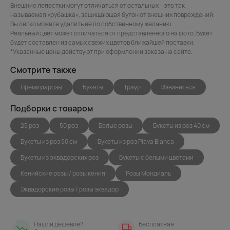
Внешние лепестки могут отличаться от остальных – это так
называемая «рубашка», защищающая бутон от внешних повреждений.
Вы легко можете удалить ее по собственному желанию.
Реальный цвет может отличаться от представленного на фото. Букет
будет составлен из самых свежих цветов ближайшей поставки.
*Указанные цены действуют при оформлении заказа на сайте.
Смотрите также
Премиум розы
Букеты
Траур
Извиниться
Подборки с товаром
25 роз
50 роз
Белые розы
Букеты из роз 40 см
Букеты из роз 50 см
Букеты из роз Playa Blanca
Букеты из эквадорских роз
Букеты с белыми цветами
Кенийские розы / розы кения
Розы Мондиаль
Эквадорские розы / розы эквадор
Нашли дешевле?
Бесплатная