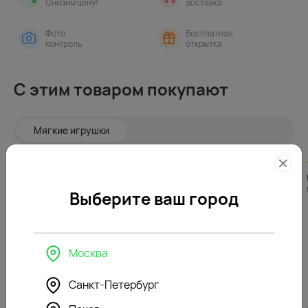
Снизим цену!
доставка
Фото
Бесплатная
контроль
открытка
С этим товаром покупают
Мягкие игрушки
4.4
296
4.3
296
(135)
(146)
Мягкая игрушка Зайка Ми
Мягкая игрушка Зайка Ми
в пижаме
в желтом комбинезоне
Выберите ваш город
Москва
Санкт-Петербург