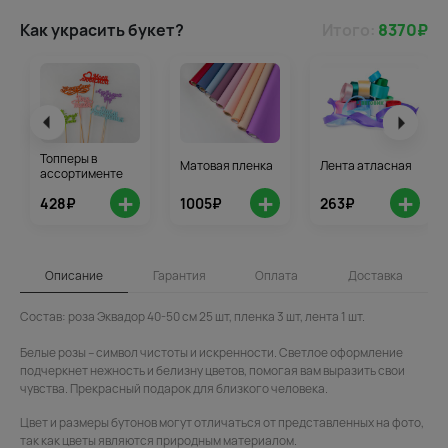
Как украсить букет?
Итого:
8370
₽
Топперы в
Матовая пленка
Лента атласная
ассортименте
+
+
+
428₽
1005₽
263₽
Описание
Гарантия
Оплата
Доставка
Состав: роза Эквадор 40-50 см 25 шт, пленка 3 шт, лента 1 шт.
Белые розы – символ чистоты и искренности. Светлое оформление
подчеркнет нежность и белизну цветов, помогая вам выразить свои
чувства. Прекрасный подарок для близкого человека.
Цвет и размеры бутонов могут отличаться от представленных на фото,
так как цветы являются природным материалом.