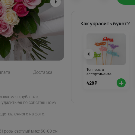
Как украсить букет?
Топперы в
плата
Доставка
ассортименте
+
428₽
азываемая «рубашка»,
 удалить ее по собственному
едставленного на фото.
51 розы светлый микс 50-60 см