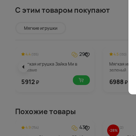
С этим товаром покупают
Мягкие игрушки
296
4.4
4.5
(135)
(130)
Мягкая игрушка Зайка Ми в
Мягкая игру
пижаме
зеленый
5912
6988
₽
₽
Похожие товары
436
4.9
5.0
(754)
(2)
-28%