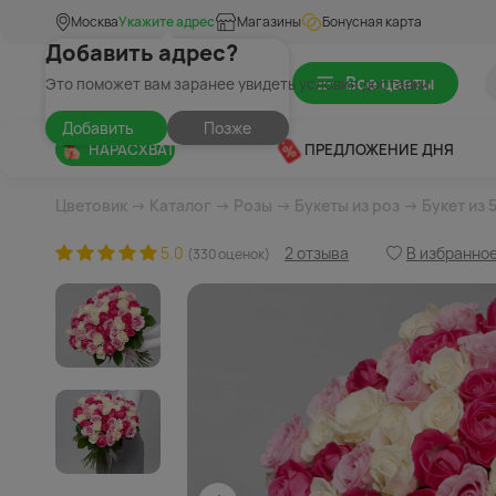
Москва
Укажите адрес
Магазины
Бонусная карта
Добавить адрес?
Все цветы
Это поможет вам заранее увидеть условия доставки
Добавить
Позже
НАРАСХВАТ
ПРЕДЛОЖЕНИЕ ДНЯ
Цветовик
→
Каталог
→
Розы
→
Букеты из роз
→ Букет из 
5.0
2 отзыва
В избранно
(330 оценок)