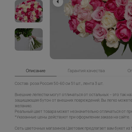
Описание
Гарантия качества
О
Состав: роза Россия 50-60 см 51 шт., лента 3 шт.
Внешние лепестки могут отличаться от остальных – это так н
защищающая бутон от внешних повреждений. Вы легко можете
желанию.
Реальный цвет товара может незначительно отличаться от пр
*Указанные цены действуют при оформлении заказа на сайте.
Сеть цветочных магазинов Цветовик предлагает вам букет из 