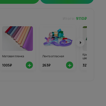
Итого:
9110
₽
Кризал для стой
Матовая пленка
Лента атласная
цветов 3шт.
+
+
1005₽
263₽
327₽