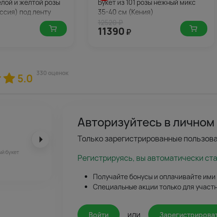
белой и желтой розы
Букет из 101 розы нежный микс
ссия) под ленту
35-40 см (Кения)
12520 ₽
11390
₽
330 оценок
5.0
Авторизуйтесь в личном
Только зарегистрированные пользова
ый букет
Регистрируясь, вы автоматически ст
Получайте бонусы и оплачивайте ими
Специальные акции только для участ
или
Войти
Зарегистрирова