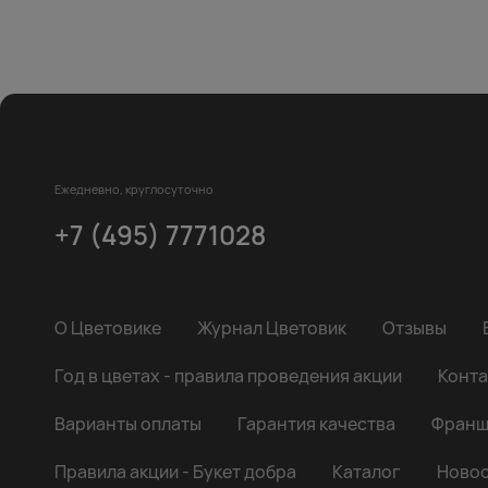
Ежедневно, круглосуточно
+7 (495) 7771028
О Цветовике
Журнал Цветовик
Отзывы
Год в цветах - правила проведения акции
Конта
Варианты оплаты
Гарантия качества
Франш
Правила акции - Букет добра
Каталог
Новос