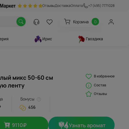
Отзывы
Доставка
Оплата
+7 (495) 7771028
Корзина
0
ерия
Ирис
Гвоздика
В избранное
тлый микс 50-60 см
ую ленту
Состав
Отзывы
да
Бонусы
₽
456
9110
₽
Узнать аромат