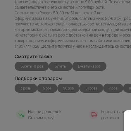
(россия) под атласную ленту по цене 9110 рублей. Покупатели 
свидетельствует о его качестве и популярности.
Состав: роза Россия 50-60 см 51 шт., лента 3 шт.
Оформив заказ на букет из 51 розы светлый микс 50-60 см (ро
получаете не только товар, полностью соответствующий вашим
которые можно использовать для скидки при следующей покупк
из категории букеты из роз с доставкой на дом в городе Моск
товар в корзину и оформив заказ на нашем сайте или позвони
(495)7771028. Делайте покупки у нас и наслаждайтесь качест
Смотрите также
Букеты из роз
Букеты
Букеты из роз
Подборки с товаром
3 розы
5 роз
50 роз
51 роза
7 роз
9
Нашли дешевле?
Бесплатная
Снизим цену!
доставка