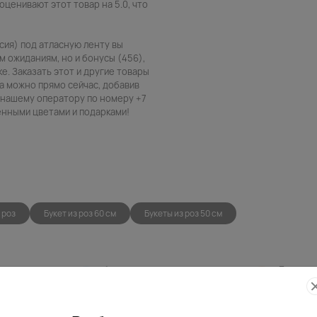
оценивают этот товар на 5.0, что
ссия) под атласную ленту вы
 ожиданиям, но и бонусы (456),
е. Заказать этот и другие товары
ва можно прямо сейчас, добавив
в нашему оператору по номеру +7
венными цветами и подарками!
 роз
Букет из роз 60 см
Букеты из роз 50 см
Фото
Беспла
контроль
открытк