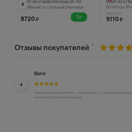
Букет из 51 красной розы 35-40
Букет из 51 
см (Кения) в стильной упаковке
50-60 см (Ро
12490 ₽
8720
9110
₽
₽
2
Отзывы покупателей
Валя
Заказала маме на юбилей — она сказала, что это самый красив
в ее жизни! Спасибо за эмоции!