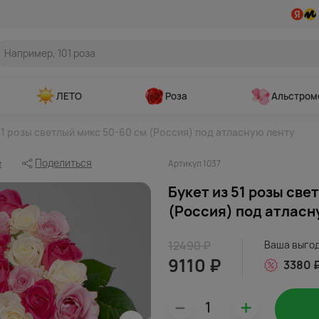
ЛЕТО
Роза
Альстром
51 розы светлый микс 50-60 см (Россия) под атласную ленту
е
Поделиться
Артикул 1037
Букет из 51 розы све
(Россия) под атласн
12490 ₽
Ваша выго
9110 ₽
3380 
–
+