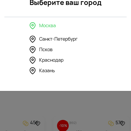
Выберите ваш город
Москва
Санкт-Петербург
Псков
350
195
4.3
(132)
Краснодар
шка Бегемотик
Мягкая игрушка Романтичный
Щенок с сердечком
Казань
3896
₽
456
570
5.0
(892)
-10%