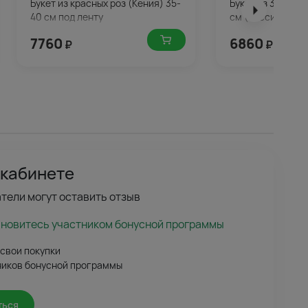
Букет из красных роз (Кения) 35-
Букет из 35 крас
40 см под ленту
см (Россия) в уп
7760
6860
₽
₽
 кабинете
тели могут оставить отзыв
ановитесь участником бонусной программы
 свои покупки
ников бонусной программы
ться