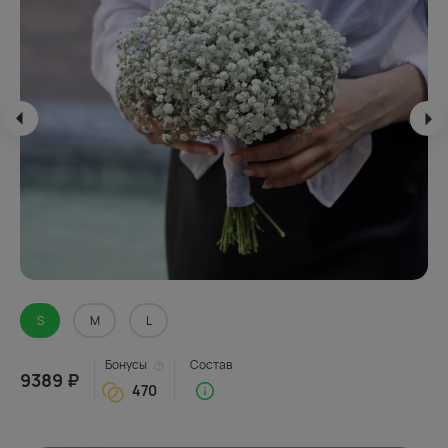
S
М
L
Бонусы
Состав
9389 ₽
470