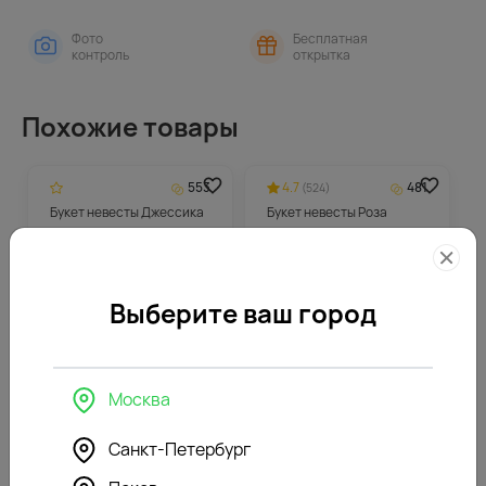
Фото
Бесплатная
контроль
открытка
Похожие товары
553
4.7
481
(524)
Букет невесты Джессика
Букет невесты Роза
Выберите ваш город
Москва
11041
₽
9612
₽
Санкт-Петербург