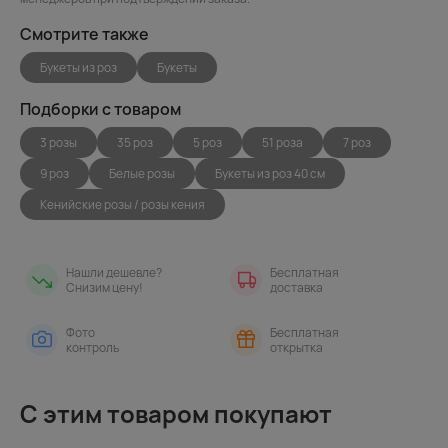
Смотрите также
Букеты из роз
Букеты
Подборки с товаром
3 розы
35 роз
5 роз
51 роза
7 роз
9 роз
Белые розы
Букеты из роз 40 см
Кенийские розы / розы кения
Нашли дешевле?
Бесплатная
Снизим цену!
доставка
Фото
Бесплатная
контроль
открытка
С этим товаром покупают