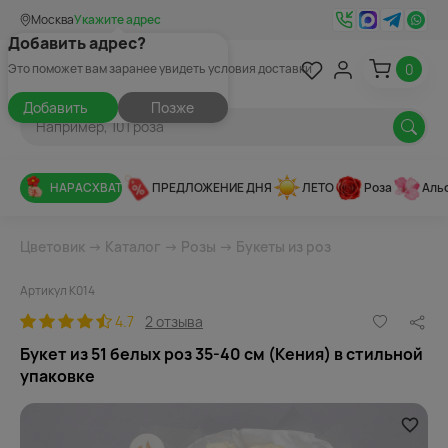
Москва
Укажите адрес
Добавить адрес?
0
Это поможет вам заранее увидеть условия доставки
Добавить
Позже
НАРАСХВАТ
ПРЕДЛОЖЕНИЕ ДНЯ
ЛЕТО
Роза
Аль
Цветовик
→
Каталог
→
Розы
→
Букеты из роз
Артикул К014
4.7
2 отзыва
Букет из 51 белых роз 35-40 см (Кения) в стильной
упаковке