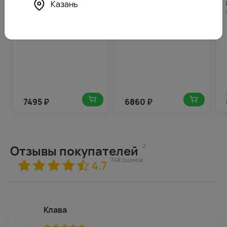
Казань
Букет из 51 красных и
Букет из 35 красных роз
белых роз (Россия) 35-40
35-40 см (Россия) в
см в упаковке
упаковке
7495
₽
6860
₽
2
Отзывы покупателей
748 оценок
4.7
Клава