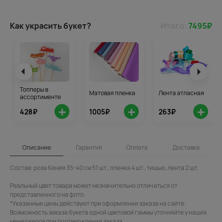
Как украсить букет?
Итого:
7495
₽
Топперы в
Матовая пленка
Лента атласная
ассортименте
+
+
+
428₽
1005₽
263₽
Описание
Гарантия
Оплата
Доставка
Состав: роза Кения 35-40 см 51 шт., пленка 4 шт., тишью, лента 2 шт.
Реальный цвет товара может незначительно отличаться от
представленного на фото.
*Указанные цены действуют при оформлении заказа на сайте.
Возможность заказа букета одной цветовой гаммы уточняйте у наших
менеджеров при подтверждении заказа.