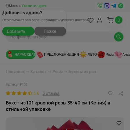
Москва
Укажите адрес
Добавить адрес?
0
Это поможет вам заранее увидеть условия доставки
Добавить
Позже
НАРАСХВАТ
ПРЕДЛОЖЕНИЕ ДНЯ
ЛЕТО
Роза
Аль
Цветовик
→
Каталог
→
Розы
→
Букеты из роз
Артикул Р103
4.6
3 отзыва
Букет из 101 красной розы 35-40 см (Кения) в
стильной упаковке