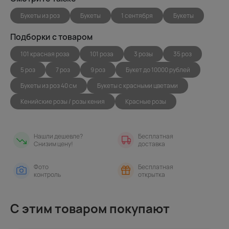
Букеты из роз
Букеты
1 сентября
Букеты
Подборки с товаром
101 красная роза
101 роза
3 розы
35 роз
5 роз
7 роз
9 роз
Букет до 10000 рублей
Букеты из роз 40 см
Букеты с красными цветами
Кенийские розы / розы кения
Красные розы
Нашли дешевле?
Бесплатная
Снизим цену!
доставка
Фото
Бесплатная
контроль
открытка
С этим товаром покупают