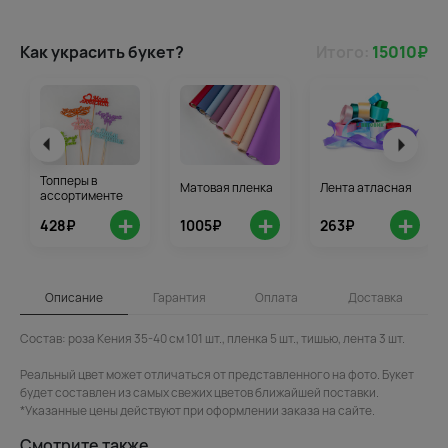
Как украсить букет?
Итого:
15010
₽
Топперы в
Матовая пленка
Лента атласная
ассортименте
+
+
+
428₽
1005₽
263₽
Описание
Гарантия
Оплата
Доставка
Состав: роза Кения 35-40 см 101 шт., пленка 5 шт., тишью, лента 3 шт.
Реальный цвет может отличаться от представленного на фото. Букет
будет составлен из самых свежих цветов ближайшей поставки.
*Указанные цены действуют при оформлении заказа на сайте.
Смотрите также