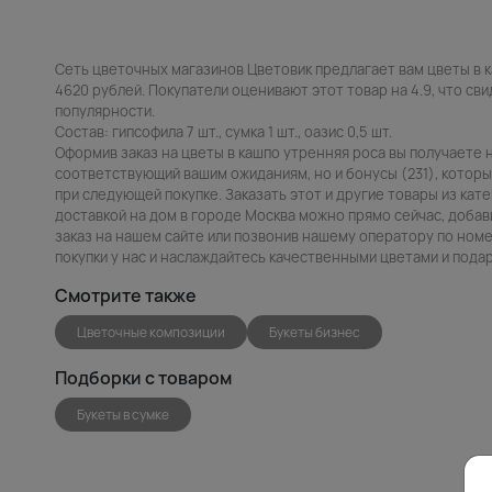
Сеть цветочных магазинов Цветовик предлагает вам цветы в 
4620 рублей. Покупатели оценивают этот товар на 4.9, что сви
популярности.
Состав: гипсофила 7 шт., сумка 1 шт., оазис 0,5 шт.
Оформив заказ на цветы в кашпо утренняя роса вы получаете 
соответствующий вашим ожиданиям, но и бонусы (231), которы
при следующей покупке. Заказать этот и другие товары из кат
доставкой на дом в городе Москва можно прямо сейчас, добав
заказ на нашем сайте или позвонив нашему оператору по номе
покупки у нас и наслаждайтесь качественными цветами и пода
Смотрите также
Цветочные композиции
Букеты бизнес
Подборки с товаром
Букеты в сумке