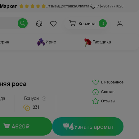
Отзывы
Доставка
Оплата
+7 (495) 7771028
Корзина
0
ерия
Ирис
Гвоздика
В избранное
няя роса
Состав
ода
Бонусы
Отзывы
231
4620
₽
Узнать аромат