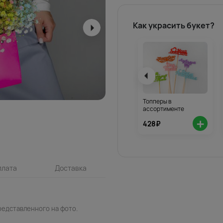
Как украсить букет?
Топперы в
ассортименте
+
428₽
плата
Доставка
редставленного на фото.