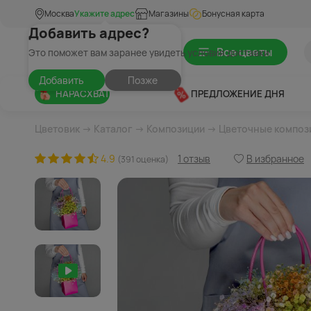
Москва
Укажите адрес
Магазины
Бонусная карта
Добавить адрес?
Все цветы
Это поможет вам заранее увидеть условия доставки
Добавить
Позже
НАРАСХВАТ
ПРЕДЛОЖЕНИЕ ДНЯ
Цветовик
→
Каталог
→
Композиции
→
Цветочные композ
4.9
1 отзыв
В избранное
(391 оценка)