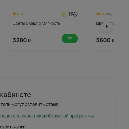
164
4.7
4.8
(174)
(187)
Цветы в кашпо Мягкость
Цветы в кашпо Л
3280
3600
₽
₽
 кабинете
тели могут оставить отзыв
ановитесь участником бонусной программы
 свои покупки