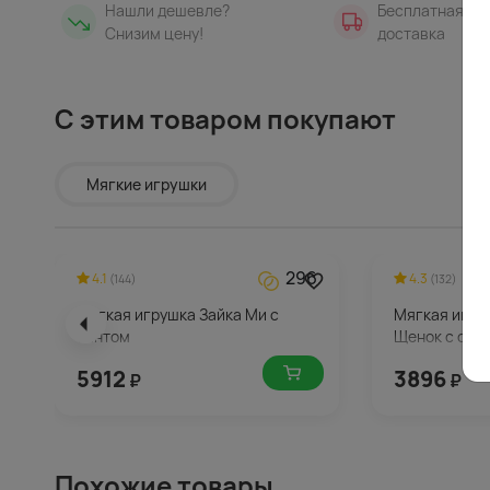
Нашли дешевле?
Бесплатная
Снизим цену!
доставка
С этим товаром покупают
Мягкие игрушки
296
4.1
4.3
(144)
(132)
Мягкая игрушка Зайка Ми с
Мягкая игру
бантом
Щенок с сер
5912
3896
₽
₽
Похожие товары