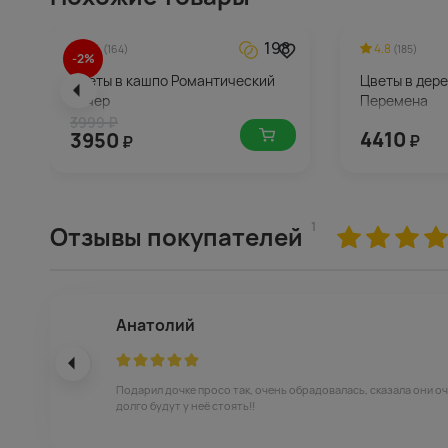
198
4.4
4.8
(164)
(185)
-2%
Цветы в кашпо Романтический
Цветы в дер
вечер
Перемена
3999 ₽
4410
3950
₽
₽
1
Отзывы покупателей
Анатолий
Подарил дочке просо так, очень обрадовалась, сказала они о
долго будут у неё стоять!!