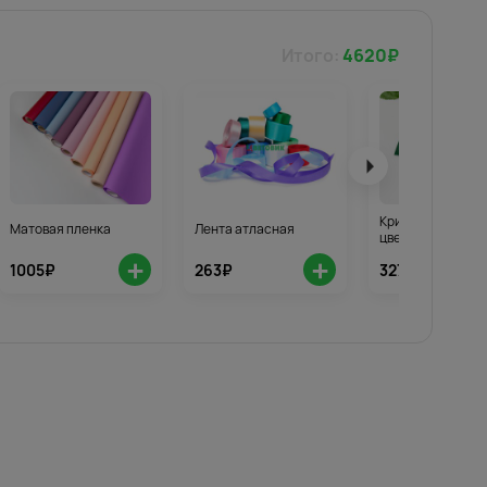
Итого:
4620
₽
Кризал для стой
Матовая пленка
Лента атласная
цветов 3шт.
+
+
1005₽
263₽
327₽