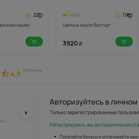
221
196
4.9
(195)
евянном ящике
Цветы в кашпо Восторг
3920
₽
391 оценка
4.9
Авторизуйтесь в личном
Только зарегистрированные пользова
чень
Регистрируясь, вы автоматически ст
Получайте бонусы и оплачивайте ими