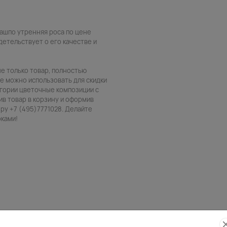
кашпо утренняя роса по цене
детельствует о его качестве и
не только товар, полностью
е можно использовать для скидки
егории цветочные композиции с
ив товар в корзину и оформив
ру +7 (495)7771028. Делайте
рками!