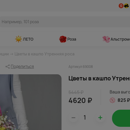
ЛЕТО
Роза
Альстром
иции
→ Цветы в кашпо Утренняя роса
Поделиться
Артикул 69008
Цветы в кашпо Утрен
5445 ₽
Ваша выг
4620 ₽
825 ₽
–
+