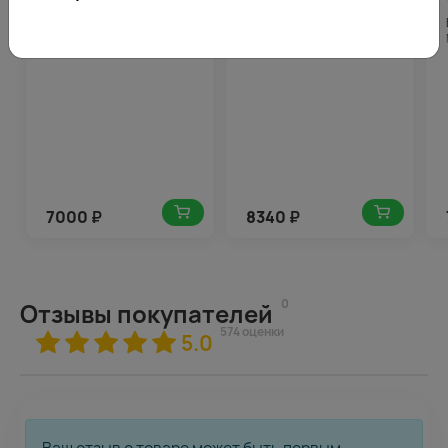
(185)
(105)
Букет в шляпной коробке
Букет из 25 белых
Пушистый микс
хризантем Сантини в
коробке
7000
₽
8340
₽
0
Отзывы покупателей
574 оценки
5.0