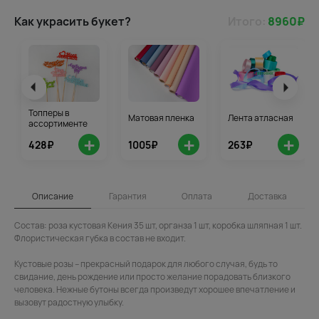
Как украсить букет?
Итого:
8960
₽
Топперы в
Матовая пленка
Лента атласная
ассортименте
+
+
+
428₽
1005₽
263₽
Описание
Гарантия
Оплата
Доставка
Состав: роза кустовая Кения 35 шт, органза 1 шт, коробка шляпная 1 шт.
Флористическая губка в состав не входит.
Кустовые розы – прекрасный подарок для любого случая, будь то
свидание, день рождение или просто желание порадовать близкого
человека. Нежные бутоны всегда произведут хорошее впечатление и
вызовут радостную улыбку.