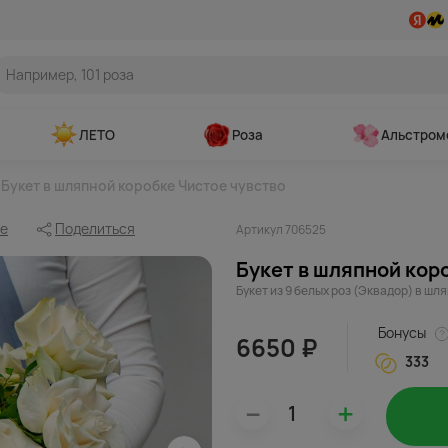
ЛЕТО
Роза
Альстром
Букет в шляпной коробке Чистое чувство
ое
Поделиться
Артикул 706525
Букет в шляпной кор
Букет из 9 белых роз (Эквадор) в шл
Бонусы
6650 ₽
333
–
+