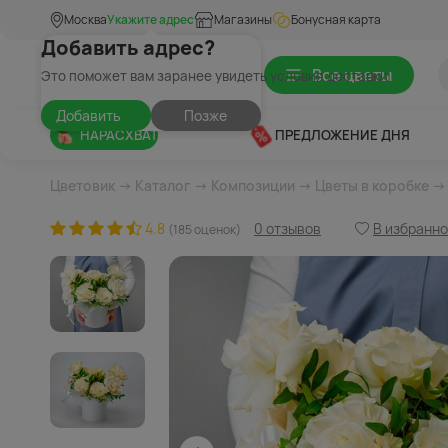
Москва
Укажите адрес
Магазины
Бонусная карта
Добавить адрес?
Все цветы
Это поможет вам заранее увидеть условия доставки
Добавить
Позже
НАРАСХВАТ
ПРЕДЛОЖЕНИЕ ДНЯ
Цветовик
→
Каталог
→
Композиции
→
Цветы в коробке
→ 
4.8
0 отзывов
В избранн
(185 оценок)