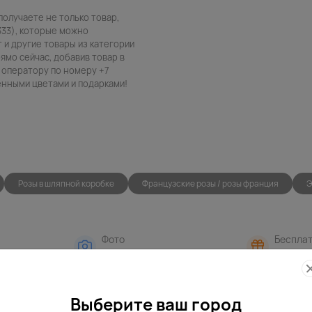
получаете не только товар,
333), которые можно
т и другие товары из категории
ямо сейчас, добавив товар в
 оператору по номеру +7
венными цветами и подарками!
Розы в шляпной коробке
Французские розы / розы франция
Э
Фото
Беспла
контроль
открытк
Выберите ваш город