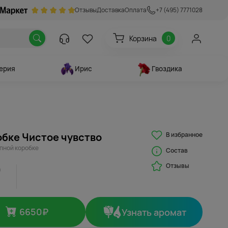
Отзывы
Доставка
Оплата
+7 (495) 7771028
Корзина
0
ерия
Ирис
Гвоздика
В избранное
обке Чистое чувство
япной коробке
Состав
Отзывы
6650
₽
Узнать аромат