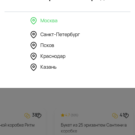
Москва
Санкт-Петербург
296
355
4.5
(120)
Псков
шка Зайка Ми в
Мягкая игрушка Зайка Глори
Краснодар
афане
Казань
7082
₽
387
417
4.7
(305)
ной коробке Ритм
Букет из 25 хризантем Сантини в
коробке