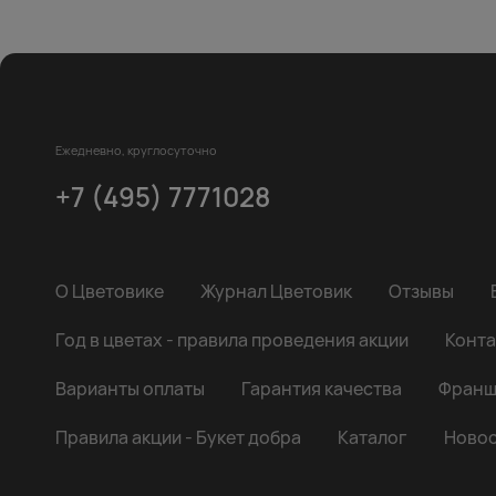
Ежедневно, круглосуточно
+7 (495) 7771028
О Цветовике
Журнал Цветовик
Отзывы
Год в цветах - правила проведения акции
Конта
Варианты оплаты
Гарантия качества
Франш
Правила акции - Букет добра
Каталог
Новос