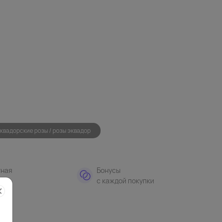
квадорские розы / розы эквадор
тная
Бонусы
а
с каждой покупки