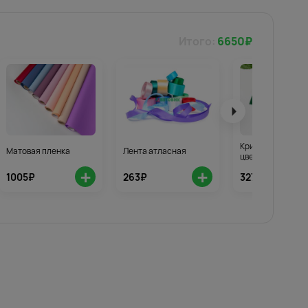
Итого:
6650
₽
Кризал для стой
Матовая пленка
Лента атласная
цветов 3шт.
+
+
1005₽
263₽
327₽