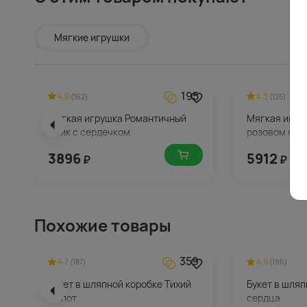
Мягкие игрушки
195
4.9
4.3
(162)
(125)
Мягкая игрушка Романтичный
Мягкая игру
Ёжик с сердечком
розовом сар
3896
5912
₽
₽
Похожие товары
359
4.7
4.9
(187)
(196)
Букет в шляпной коробке Тихий
Букет в шляп
шепот
сердца