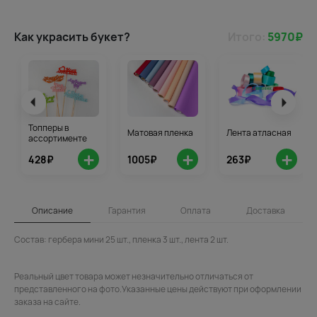
Как украсить букет?
Итого:
5970
₽
Топперы в
Матовая пленка
Лента атласная
ассортименте
+
+
+
428₽
1005₽
263₽
Описание
Гарантия
Оплата
Доставка
Состав: гербера мини 25 шт., пленка 3 шт., лента 2 шт.
Реальный цвет товара может незначительно отличаться от
представленного на фото.Указанные цены действуют при оформлении
заказа на сайте.