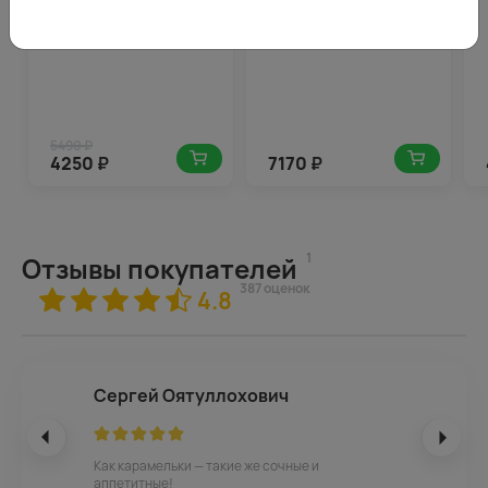
5490 ₽
4250
₽
7170
₽
1
Отзывы покупателей
387 оценок
4.8
Сергей Оятуллохович
Как карамельки — такие же сочные и
аппетитные!