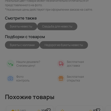
Реальный цвет товара может незначительно отличаться от
представленного на фото.
*Указанные цены действуют при оформлении заказа на сайте.
Смотрите также
Букеты невесты
Свадьба для невесты
Подборки с товаром
Букеты с каллами
Недорогие букеты невесты
Нашли дешевле?
Бесплатная
Снизим цену!
доставка
Фото
Бесплатная
контроль
открытка
Похожие товары
4.9
1084
871
(480)